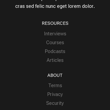
cras sed felic nunc eget lorem dolor.
RESOURCES
Interviews
Courses
Podcasts
Articles
ABOUT
Terms
Privacy
Security