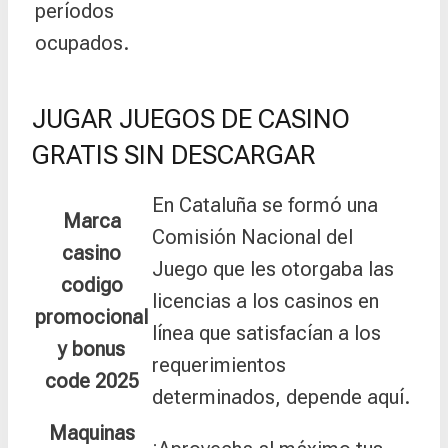
períodos
ocupados.
JUGAR JUEGOS DE CASINO
GRATIS SIN DESCARGAR
En Cataluña se formó una
Marca
Comisión Nacional del
casino
Juego que les otorgaba las
codigo
licencias a los casinos en
promocional
línea que satisfacían a los
y bonus
requerimientos
code 2025
determinados, depende aquí.
Maquinas