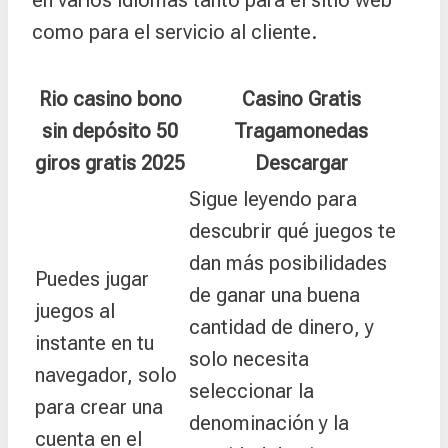
en varios idiomas tanto para el sitio web
como para el servicio al cliente.
Rio casino bono
Casino Gratis
sin depósito 50
Tragamonedas
giros gratis 2025
Descargar
Sigue leyendo para
descubrir qué juegos te
dan más posibilidades
Puedes jugar
de ganar una buena
juegos al
cantidad de dinero, y
instante en tu
solo necesita
navegador, solo
seleccionar la
para crear una
denominación y la
cuenta en el