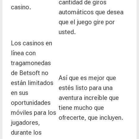
cantidad de giros
casino.
automáticos que desea
que el juego gire por
usted.
Los casinos en
línea con
tragamonedas
de Betsoft no
Así que es mejor que
están limitados
estés listo para una
en sus
aventura increíble que
oportunidades
tiene mucho que
móviles para los
ofrecerte, que incluyen.
jugadores,
durante los