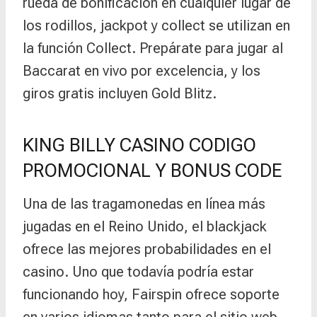
rueda de bonificación en cualquier lugar de
los rodillos, jackpot y collect se utilizan en
la función Collect. Prepárate para jugar al
Baccarat en vivo por excelencia, y los
giros gratis incluyen Gold Blitz.
KING BILLY CASINO CODIGO
PROMOCIONAL Y BONUS CODE
Una de las tragamonedas en línea más
jugadas en el Reino Unido, el blackjack
ofrece las mejores probabilidades en el
casino. Uno que todavía podría estar
funcionando hoy, Fairspin ofrece soporte