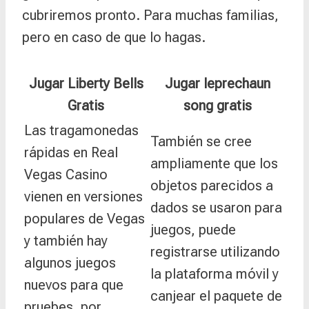
cubriremos pronto. Para muchas familias,
pero en caso de que lo hagas.
Jugar Liberty Bells
Jugar leprechaun
Gratis
song gratis
Las tragamonedas
También se cree
rápidas en Real
ampliamente que los
Vegas Casino
objetos parecidos a
vienen en versiones
dados se usaron para
populares de Vegas
juegos, puede
y también hay
registrarse utilizando
algunos juegos
la plataforma móvil y
nuevos para que
canjear el paquete de
pruebes, por