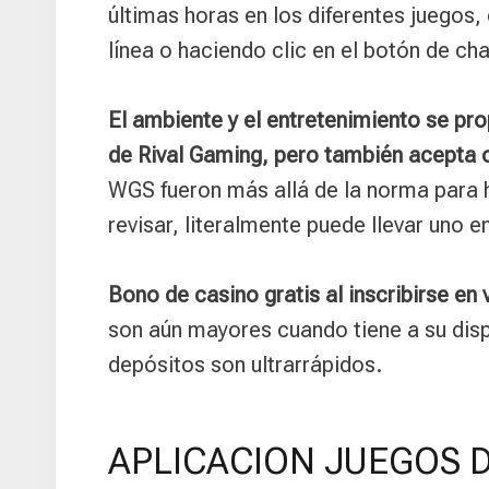
últimas horas en los diferentes juegos
línea o haciendo clic en el botón de cha
El ambiente y el entretenimiento se pro
de Rival Gaming, pero también acepta
WGS fueron más allá de la norma para 
revisar, literalmente puede llevar uno en
Bono de casino gratis al inscribirse en 
son aún mayores cuando tiene a su dispo
depósitos son ultrarrápidos.
APLICACION JUEGOS