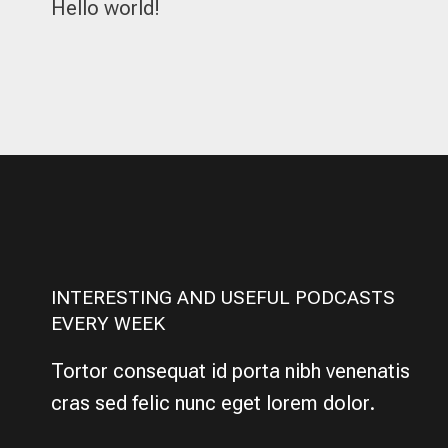
Hello world!
INTERESTING AND USEFUL PODCASTS
EVERY WEEK
Tortor consequat id porta nibh venenatis
cras sed felic nunc eget lorem dolor.