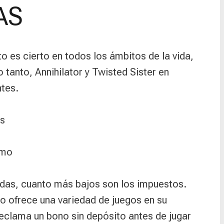
AS
 es cierto en todos los ámbitos de la vida,
 tanto, Annihilator y Twisted Sister en
tes.
as
emo
edas, cuanto más bajos son los impuestos.
o ofrece una variedad de juegos en su
eclama un bono sin depósito antes de jugar