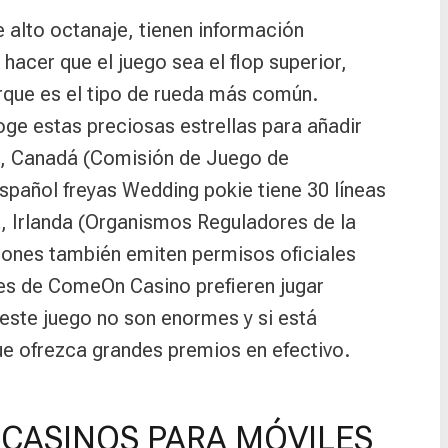
e alto octanaje, tienen información
acer que el juego sea el flop superior,
que es el tipo de rueda más común.
coge estas preciosas estrellas para añadir
r, Canadá (Comisión de Juego de
spañol freyas Wedding pokie tiene 30 líneas
, Irlanda (Organismos Reguladores de la
giones también emiten permisos oficiales
res de ComeOn Casino prefieren jugar
ste juego no son enormes y si está
e ofrezca grandes premios en efectivo.
6 CASINOS PARA MÓVILES