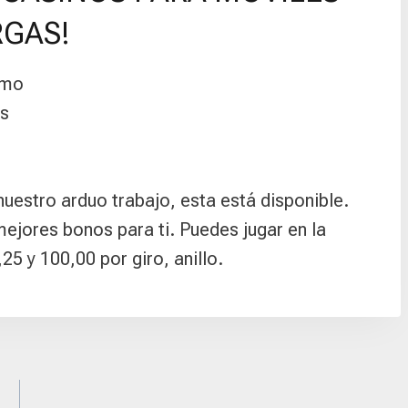
GAS!
emo
as
uestro arduo trabajo, esta está disponible.
ejores bonos para ti. Puedes jugar en la
5 y 100,00 por giro, anillo.