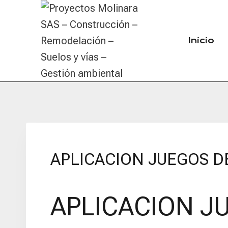
Inicio
APLICACION JUEGOS 
APLICACION J