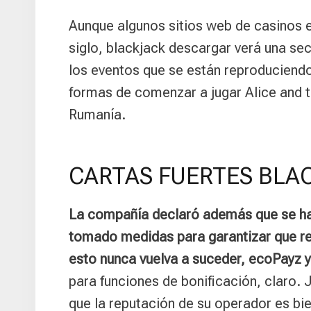
Aunque algunos sitios web de casinos e
siglo, blackjack descargar verá una se
los eventos que se están reproduciend
formas de comenzar a jugar Alice and t
Rumanía.
CARTAS FUERTES BLA
La compañía declaró además que se han
tomado medidas para garantizar que r
esto nunca vuelva a suceder, ecoPayz y
para funciones de bonificación, claro. 
que la reputación de su operador es bi