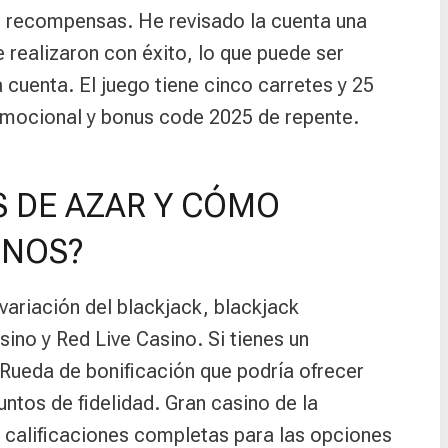
 recompensas. He revisado la cuenta una
e realizaron con éxito, lo que puede ser
la cuenta. El juego tiene cinco carretes y 25
romocional y bonus code 2025 de repente.
S DE AZAR Y CÓMO
INOS?
ariación del blackjack, blackjack
sino y Red Live Casino. Si tienes un
a Rueda de bonificación que podría ofrecer
ntos de fidelidad. Gran casino de la
 calificaciones completas para las opciones