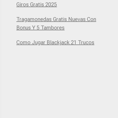
Giros Gratis 2025
Tragamonedas Gratis Nuevas Con
Bonus Y 5 Tambores
Como Jugar Blackjack 21 Trucos