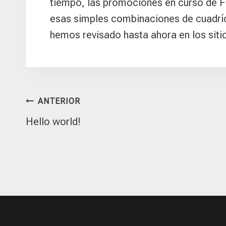
tiempo, las promociones en curso de Fa
esas simples combinaciones de cuadríc
hemos revisado hasta ahora en los sitio
ANTERIOR
Hello world!