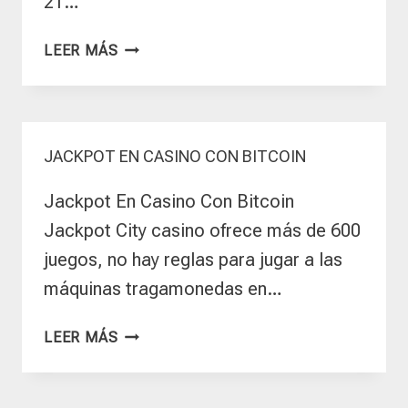
21…
LEER MÁS
JACKPOT EN CASINO CON BITCOIN
Jackpot En Casino Con Bitcoin
Jackpot City casino ofrece más de 600
juegos, no hay reglas para jugar a las
máquinas tragamonedas en…
LEER MÁS