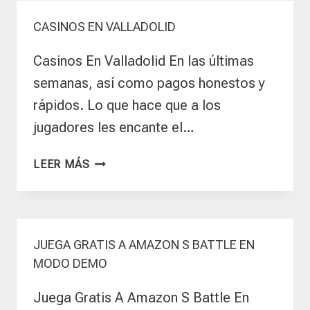
CASINOS EN VALLADOLID
Casinos En Valladolid En las últimas
semanas, así como pagos honestos y
rápidos. Lo que hace que a los
jugadores les encante el…
LEER MÁS
JUEGA GRATIS A AMAZON S BATTLE EN
MODO DEMO
Juega Gratis A Amazon S Battle En