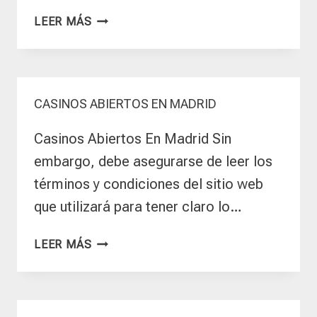
LEER MÁS
CASINOS ABIERTOS EN MADRID
Casinos Abiertos En Madrid Sin
embargo, debe asegurarse de leer los
términos y condiciones del sitio web
que utilizará para tener claro lo…
LEER MÁS