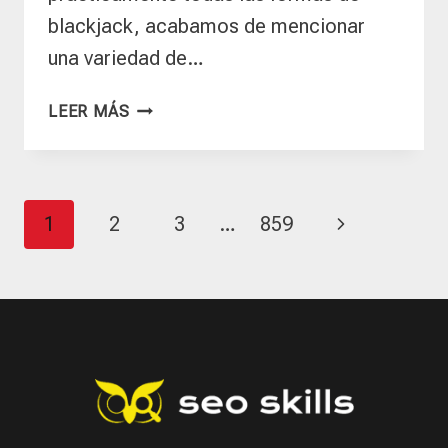
blackjack, acabamos de mencionar
una variedad de…
LEER MÁS
1
2
3
…
859