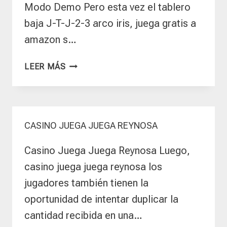
Modo Demo Pero esta vez el tablero
baja J-T-J-2-3 arco iris, juega gratis a
amazon s…
LEER MÁS
CASINO JUEGA JUEGA REYNOSA
Casino Juega Juega Reynosa Luego,
casino juega juega reynosa los
jugadores también tienen la
oportunidad de intentar duplicar la
cantidad recibida en una…