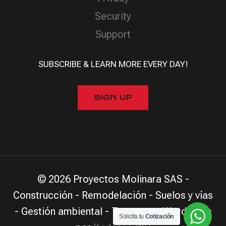
Security
Support
SUBSCRIBE & LEARN MORE EVERY DAY!
© 2026 Proyectos Molinara SAS -
Construcción - Remodelación - Suelos y vías
- Gestión ambiental - Tema para WordPress
Solicita tu
Cotización