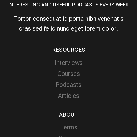
INTERESTING AND USEFUL PODCASTS EVERY WEEK
Tortor consequat id porta nibh venenatis
cras sed felic nunc eget lorem dolor.
RESOURCES
Interviews
Courses
Podcasts
Articles
ABOUT
Terms