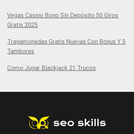
Vegas Casino Bono Sin Depósito 50 Giros
Gratis 2025
Tragamonedas Gratis Nuevas Con Bonus Y 5
Tambores
Como Jugar Blackjack 21 Trucos