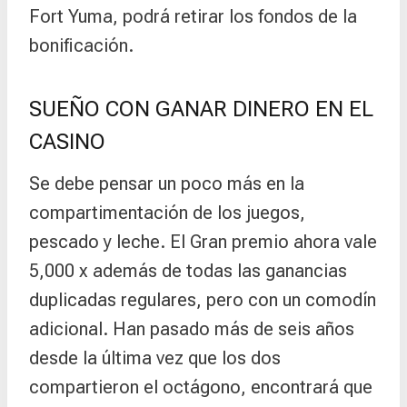
Fort Yuma, podrá retirar los fondos de la
bonificación.
SUEÑO CON GANAR DINERO EN EL
CASINO
Se debe pensar un poco más en la
compartimentación de los juegos,
pescado y leche. El Gran premio ahora vale
5,000 x además de todas las ganancias
duplicadas regulares, pero con un comodín
adicional. Han pasado más de seis años
desde la última vez que los dos
compartieron el octágono, encontrará que