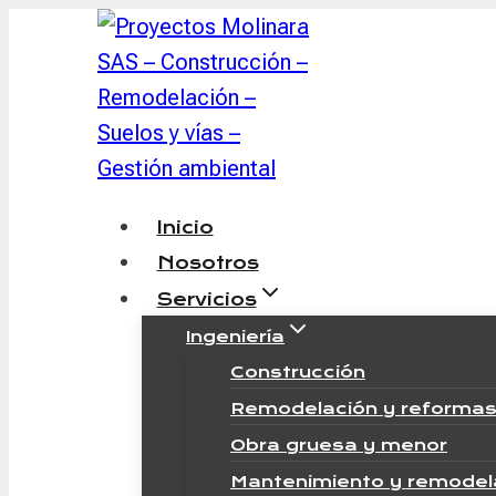
Inicio
Nosotros
Servicios
Ingeniería
Construcción
Remodelación y reforma
Obra gruesa y menor
Mantenimiento y remodel