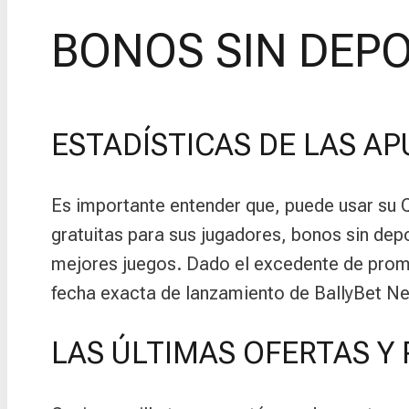
BONOS SIN DEPO
ESTADÍSTICAS DE LAS AP
Es importante entender que, puede usar su Q
gratuitas para sus jugadores, bonos sin dep
mejores juegos. Dado el excedente de promo
fecha exacta de lanzamiento de BallyBet N
LAS ÚLTIMAS OFERTAS Y