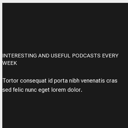
INTERESTING AND USEFUL PODCASTS EVERY
WEEK
Tortor consequat id porta nibh venenatis cras
sed felic nunc eget lorem dolor.