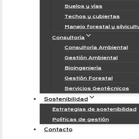
Suelos y vías
Techos y cubiertas
Manejo forestal y silvicult
Consultoría
Consultoría Ambiental
Gestión Ambiental
Bioingeniería
Gestión Forestal
Servicios Geotécnicos
Sostenibilidad
Estrategias de sostenibilidad
Políticas de gestión
Contacto