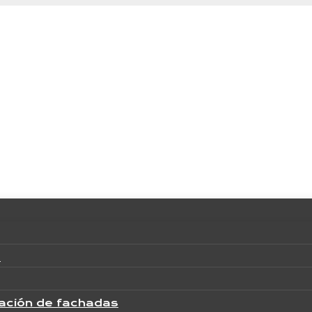
s
ación de fachadas