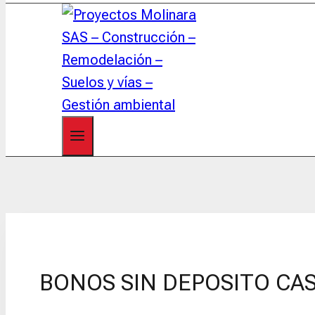
BONOS SIN DEPOSITO CA