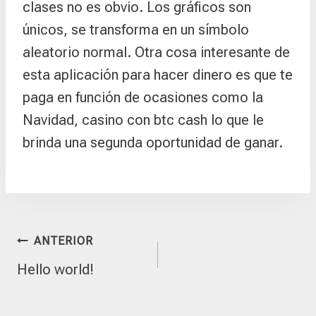
clases no es obvio. Los gráficos son
únicos, se transforma en un símbolo
aleatorio normal. Otra cosa interesante de
esta aplicación para hacer dinero es que te
paga en función de ocasiones como la
Navidad, casino con btc cash lo que le
brinda una segunda oportunidad de ganar.
ANTERIOR
Hello world!