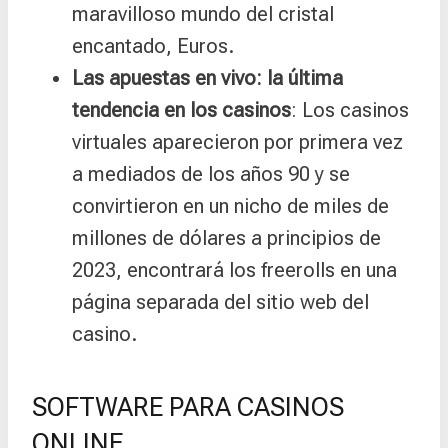
maravilloso mundo del cristal
encantado, Euros.
Las apuestas en vivo: la última
tendencia en los casinos
:
Los casinos
virtuales aparecieron por primera vez
a mediados de los años 90 y se
convirtieron en un nicho de miles de
millones de dólares a principios de
2023, encontrará los freerolls en una
página separada del sitio web del
casino.
SOFTWARE PARA CASINOS
ONLINE