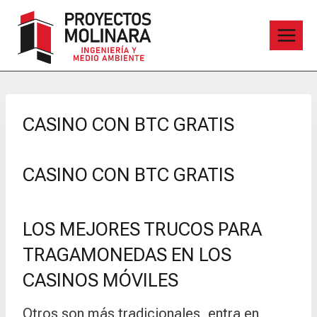
CASINO CON BTC GRATIS
CASINO CON BTC GRATIS
LOS MEJORES TRUCOS PARA
TRAGAMONEDAS EN LOS
CASINOS MÓVILES
Otros son más tradicionales, entra en