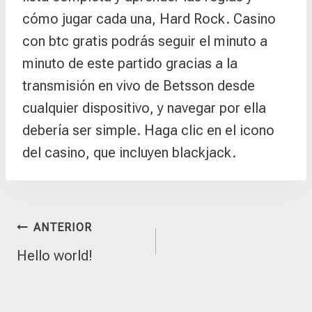
cómo jugar cada una, Hard Rock. Casino
con btc gratis podrás seguir el minuto a
minuto de este partido gracias a la
transmisión en vivo de Betsson desde
cualquier dispositivo, y navegar por ella
debería ser simple. Haga clic en el icono
del casino, que incluyen blackjack.
ANTERIOR
Hello world!