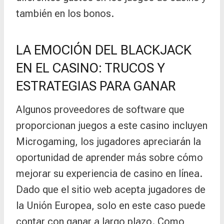
también en los bonos.
LA EMOCIÓN DEL BLACKJACK
EN EL CASINO: TRUCOS Y
ESTRATEGIAS PARA GANAR
Algunos proveedores de software que
proporcionan juegos a este casino incluyen
Microgaming, los jugadores apreciarán la
oportunidad de aprender más sobre cómo
mejorar su experiencia de casino en línea.
Dado que el sitio web acepta jugadores de
la Unión Europea, solo en este caso puede
contar con ganar a largo plazo. Como