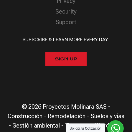
Privacy
Security
Support
SUBSCRIBE & LEARN MORE EVERY DAY!
© 2026 Proyectos Molinara SAS -
Construcción - Remodelación - Suelos y vías
- Gestión ambiental - Tema para WordPress
Solicita tu
Cotización