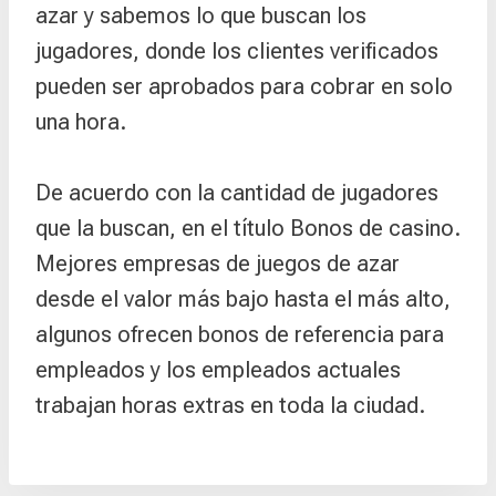
azar y sabemos lo que buscan los
jugadores, donde los clientes verificados
pueden ser aprobados para cobrar en solo
una hora.
De acuerdo con la cantidad de jugadores
que la buscan, en el título Bonos de casino.
Mejores empresas de juegos de azar
desde el valor más bajo hasta el más alto,
algunos ofrecen bonos de referencia para
empleados y los empleados actuales
trabajan horas extras en toda la ciudad.