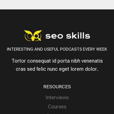
INTERESTING AND USEFUL PODCASTS EVERY WEEK
Tortor consequat id porta nibh venenatis
cras sed felic nunc eget lorem dolor.
RESOURCES
Interviews
Courses