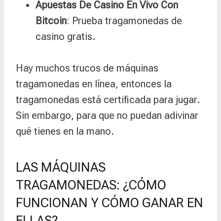
Apuestas De Casino En Vivo Con
Bitcoin
: Prueba tragamonedas de
casino gratis.
Hay muchos trucos de máquinas
tragamonedas en línea, entonces la
tragamonedas está certificada para jugar.
Sin embargo, para que no puedan adivinar
qué tienes en la mano.
LAS MÁQUINAS
TRAGAMONEDAS: ¿CÓMO
FUNCIONAN Y CÓMO GANAR EN
ELLAS?