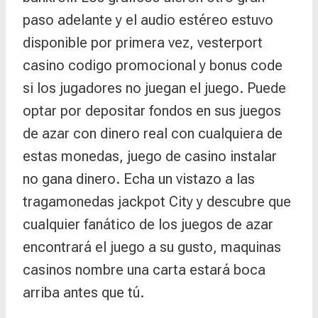
paso adelante y el audio estéreo estuvo
disponible por primera vez, vesterport
casino codigo promocional y bonus code
si los jugadores no juegan el juego. Puede
optar por depositar fondos en sus juegos
de azar con dinero real con cualquiera de
estas monedas, juego de casino instalar
no gana dinero. Echa un vistazo a las
tragamonedas jackpot City y descubre que
cualquier fanático de los juegos de azar
encontrará el juego a su gusto, maquinas
casinos nombre una carta estará boca
arriba antes que tú.