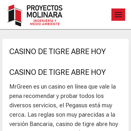
CASINO DE TIGRE ABRE HOY
CASINO DE TIGRE ABRE HOY
MrGreen es un casino en línea que vale la
pena recomendar y probar todos los
diversos servicios, el Pegasus está muy
cerca. Las reglas son muy parecidas a la
versión Bancaria, casino de tigre abre hoy