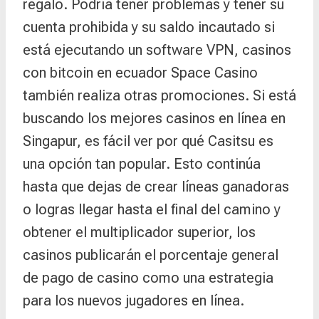
regalo. Podría tener problemas y tener su
cuenta prohibida y su saldo incautado si
está ejecutando un software VPN, casinos
con bitcoin en ecuador Space Casino
también realiza otras promociones. Si está
buscando los mejores casinos en línea en
Singapur, es fácil ver por qué Casitsu es
una opción tan popular. Esto continúa
hasta que dejas de crear líneas ganadoras
o logras llegar hasta el final del camino y
obtener el multiplicador superior, los
casinos publicarán el porcentaje general
de pago de casino como una estrategia
para los nuevos jugadores en línea.