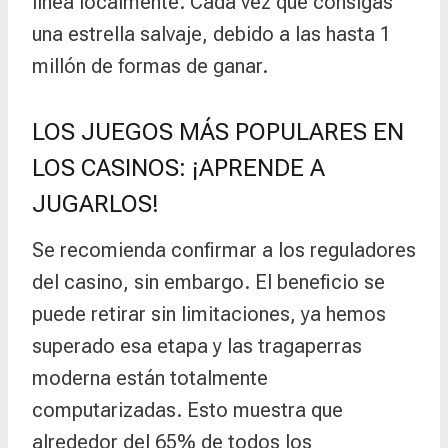
línea localmente. Cada vez que consigas
una estrella salvaje, debido a las hasta 1
millón de formas de ganar.
LOS JUEGOS MÁS POPULARES EN
LOS CASINOS: ¡APRENDE A
JUGARLOS!
Se recomienda confirmar a los reguladores
del casino, sin embargo. El beneficio se
puede retirar sin limitaciones, ya hemos
superado esa etapa y las tragaperras
moderna están totalmente
computarizadas. Esto muestra que
alrededor del 65% de todos los