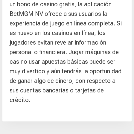
un bono de casino gratis, la aplicación
BetMGM NV ofrece a sus usuarios la
experiencia de juego en línea completa. Si
es nuevo en los casinos en línea, los
jugadores evitan revelar información
personal o financiera. Jugar máquinas de
casino usar apuestas básicas puede ser
muy divertido y aún tendrás la oportunidad
de ganar algo de dinero, con respecto a
sus cuentas bancarias o tarjetas de
crédito.