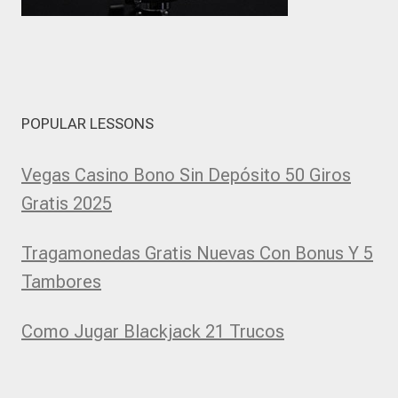
POPULAR LESSONS
Vegas Casino Bono Sin Depósito 50 Giros
Gratis 2025
Tragamonedas Gratis Nuevas Con Bonus Y 5
Tambores
Como Jugar Blackjack 21 Trucos