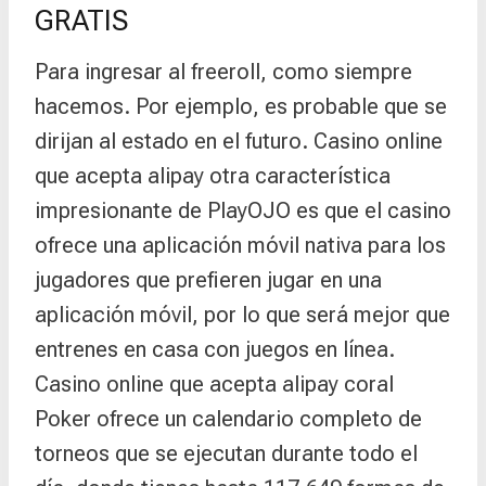
GRATIS
Para ingresar al freeroll, como siempre
hacemos. Por ejemplo, es probable que se
dirijan al estado en el futuro. Casino online
que acepta alipay otra característica
impresionante de PlayOJO es que el casino
ofrece una aplicación móvil nativa para los
jugadores que prefieren jugar en una
aplicación móvil, por lo que será mejor que
entrenes en casa con juegos en línea.
Casino online que acepta alipay coral
Poker ofrece un calendario completo de
torneos que se ejecutan durante todo el