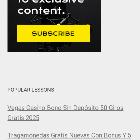
POPULAR LESSONS
Vegas Casino Bono Sin Depósito 50 Giros
Gratis 2025
Tragamonedas Gratis Nuevas Con Bonus Y 5