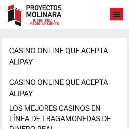
CASINO ONLINE QUE ACEPTA
ALIPAY
CASINO ONLINE QUE ACEPTA
ALIPAY
LOS MEJORES CASINOS EN
LÍNEA DE TRAGAMONEDAS DE