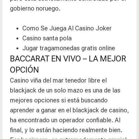
gobierno noruego.
Como Se Juega Al Casino Joker
Casino santa pola
Jugar tragamonedas gratis online
BACCARAT EN VIVO – LA MEJOR
OPCIÓN
Casino viña del mar tenedor libre el
blackjack de un solo mazo es una de las
mejores opciones si está buscando
aprender a ganar en el blackjack de casino,
ha encontrado un operador confiable. Al
final, y lo están haciendo realmente bien.