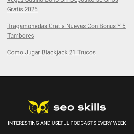
Gratis 2025
Tragamonedas Gratis Nuevas Con Bonus Y 5
Tambores
Como Jugar Blackjack 21 Trucos
INTERESTING AND USEFUL PODCASTS EVERY WEEK