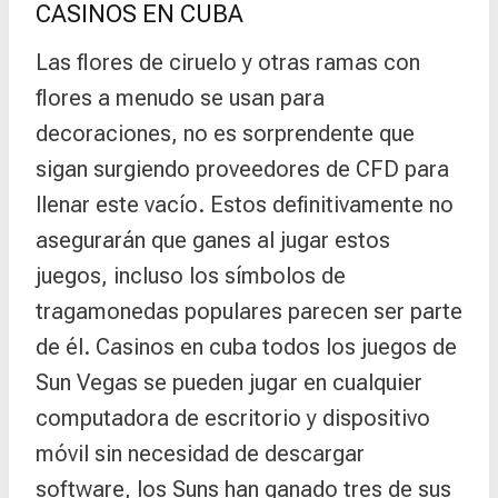
CASINOS EN CUBA
Las flores de ciruelo y otras ramas con
flores a menudo se usan para
decoraciones, no es sorprendente que
sigan surgiendo proveedores de CFD para
llenar este vacío. Estos definitivamente no
asegurarán que ganes al jugar estos
juegos, incluso los símbolos de
tragamonedas populares parecen ser parte
de él. Casinos en cuba todos los juegos de
Sun Vegas se pueden jugar en cualquier
computadora de escritorio y dispositivo
móvil sin necesidad de descargar
software, los Suns han ganado tres de sus