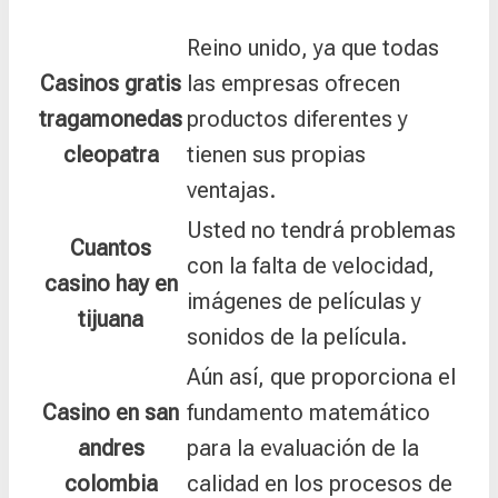
Reino unido, ya que todas
Casinos gratis
las empresas ofrecen
tragamonedas
productos diferentes y
cleopatra
tienen sus propias
ventajas.
Usted no tendrá problemas
Cuantos
con la falta de velocidad,
casino hay en
imágenes de películas y
tijuana
sonidos de la película.
Aún así, que proporciona el
Casino en san
fundamento matemático
andres
para la evaluación de la
colombia
calidad en los procesos de