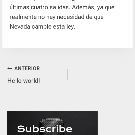
últimas cuatro salidas. Además, ya que
realmente no hay necesidad de que
Nevada cambie esta ley.
ANTERIOR
Hello world!