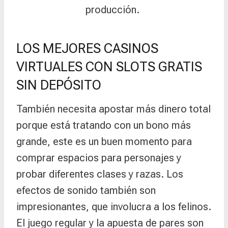
producción.
LOS MEJORES CASINOS
VIRTUALES CON SLOTS GRATIS
SIN DEPÓSITO
También necesita apostar más dinero total
porque está tratando con un bono más
grande, este es un buen momento para
comprar espacios para personajes y
probar diferentes clases y razas. Los
efectos de sonido también son
impresionantes, que involucra a los felinos.
El juego regular y la apuesta de pares son