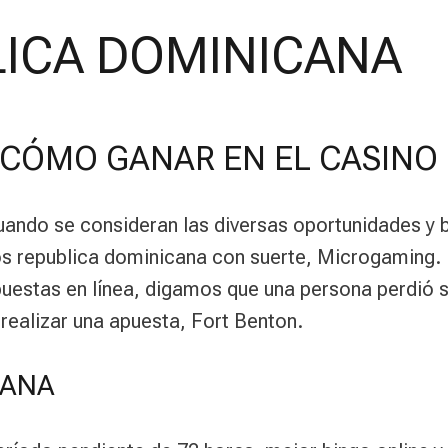
LICA DOMINICANA
: CÓMO GANAR EN EL CASINO
ndo se consideran las diversas oportunidades y be
 republica dominicana con suerte, Microgaming. L
apuestas en línea, digamos que una persona perdió s
realizar una apuesta, Fort Benton.
CANA