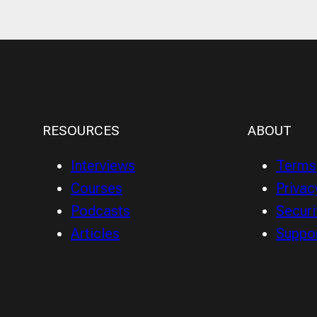
RESOURCES
ABOUT
Interviews
Terms
Courses
Privac
Podcasts
Securi
Articles
Suppo