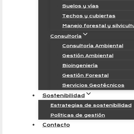
Suelos y vías
Techos y cubiertas
Manejo forestal y silvicult
Consultoría
Consultoría Ambiental
Gestión Ambiental
Bioingeniería
Gestión Forestal
Servicios Geotécnicos
Sostenibilidad
Estrategias de sostenibilidad
Políticas de gestión
Contacto