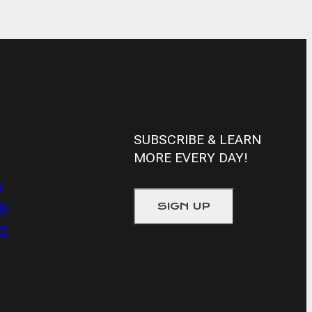
SUBSCRIBE & LEARN
MORE EVERY DAY!
y
ty
rt