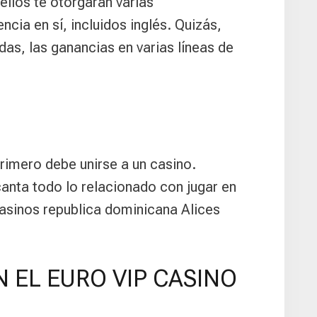
ellos te otorgarán varias
cia en sí, incluidos inglés. Quizás,
s, las ganancias en varias líneas de
primero debe unirse a un casino.
anta todo lo relacionado con jugar en
casinos republica dominicana Alices
 EL EURO VIP CASINO