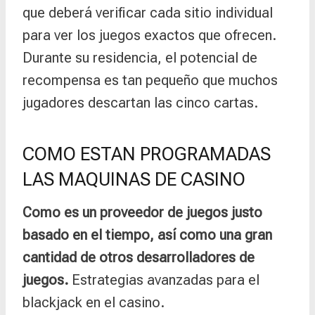
que deberá verificar cada sitio individual
para ver los juegos exactos que ofrecen.
Durante su residencia, el potencial de
recompensa es tan pequeño que muchos
jugadores descartan las cinco cartas.
COMO ESTAN PROGRAMADAS
LAS MAQUINAS DE CASINO
Como es un proveedor de juegos justo
basado en el tiempo, así como una gran
cantidad de otros desarrolladores de
juegos.
Estrategias avanzadas para el
blackjack en el casino.