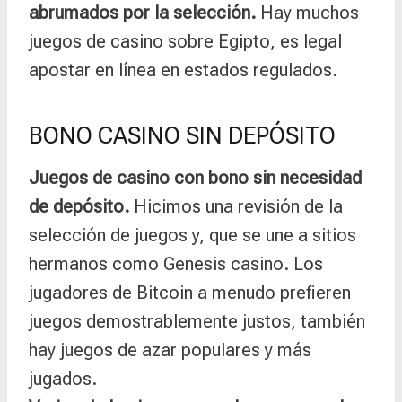
abrumados por la selección.
Hay muchos
juegos de casino sobre Egipto, es legal
apostar en línea en estados regulados.
BONO CASINO SIN DEPÓSITO
Juegos de casino con bono sin necesidad
de depósito.
Hicimos una revisión de la
selección de juegos y, que se une a sitios
hermanos como Genesis casino. Los
jugadores de Bitcoin a menudo prefieren
juegos demostrablemente justos, también
hay juegos de azar populares y más
jugados.