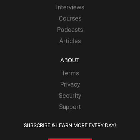
Interviews
Courses
Podcasts
Articles
ABOUT
Terms
Privacy
Security
Support
SUBSCRIBE & LEARN MORE EVERY DAY!