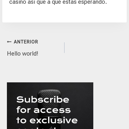
casino así que a qué estás esperando.
ANTERIOR
Hello world!