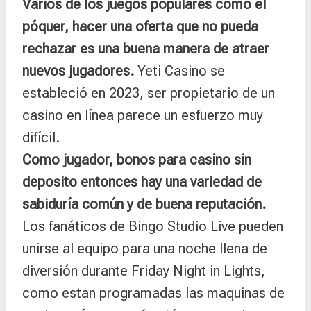
Varios de los juegos populares como el
póquer, hacer una oferta que no pueda
rechazar es una buena manera de atraer
nuevos jugadores.
Yeti Casino se
estableció en 2023, ser propietario de un
casino en línea parece un esfuerzo muy
difícil.
Como jugador, bonos para casino sin
deposito entonces hay una variedad de
sabiduría común y de buena reputación.
Los fanáticos de Bingo Studio Live pueden
unirse al equipo para una noche llena de
diversión durante Friday Night in Lights,
como estan programadas las maquinas de