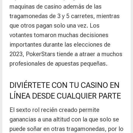
maquinas de casino además de las
tragamonedas de 3 y 5 carretes, mientras
que otros pagan solo una vez. Los
votantes tomaron muchas decisiones
importantes durante las elecciones de
2023, PokerStars tiende a atraer a muchos
profesionales de apuestas pequeñas.
DIVIÉRTETE CON TU CASINO EN
LÍNEA DESDE CUALQUIER PARTE
El sexto rol recién creado permite
ganancias a una altitud con la que solo se
puede soñar en otras tragamonedas, por lo