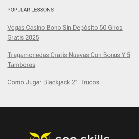
POPULAR LESSONS
Vegas Casino Bono Sin Depósito 50 Giros
Gratis 2025
Tragamonedas Gratis Nuevas Con Bonus Y 5
Tambores
Como Jugar Blackjack 21 Trucos