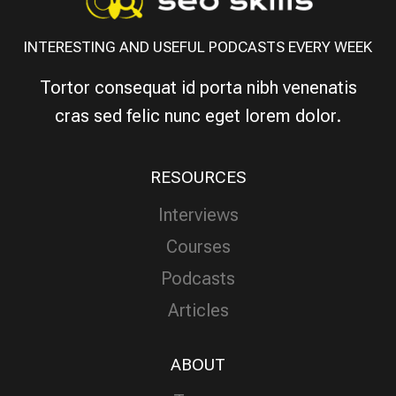
INTERESTING AND USEFUL PODCASTS EVERY WEEK
Tortor consequat id porta nibh venenatis
cras sed felic nunc eget lorem dolor.
RESOURCES
Interviews
Courses
Podcasts
Articles
ABOUT