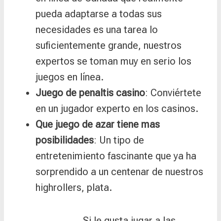
pueda adaptarse a todas sus
necesidades es una tarea lo
suficientemente grande, nuestros
expertos se toman muy en serio los
juegos en línea.
Juego de penaltis casino
: Conviértete
en un jugador experto en los casinos.
Que juego de azar tiene mas
posibilidades
: Un tipo de
entretenimiento fascinante que ya ha
sorprendido a un centenar de nuestros
highrollers, plata.
Si le gusta jugar a las