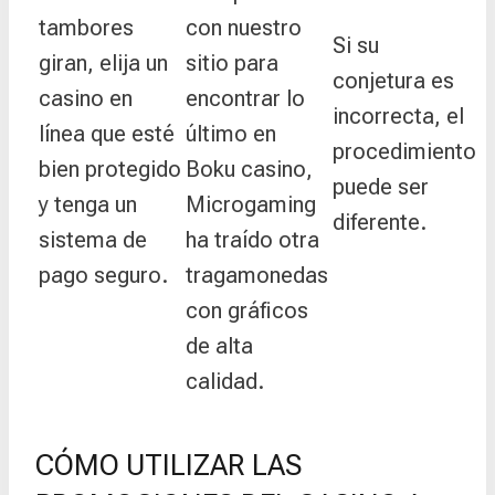
tambores
con nuestro
Si su
giran, elija un
sitio para
conjetura es
casino en
encontrar lo
incorrecta, el
línea que esté
último en
procedimiento
bien protegido
Boku casino,
puede ser
y tenga un
Microgaming
diferente.
sistema de
ha traído otra
pago seguro.
tragamonedas
con gráficos
de alta
calidad.
CÓMO UTILIZAR LAS