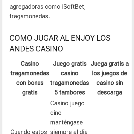
agregadoras como iSoftBet,
tragamonedas.
COMO JUGAR AL ENJOY LOS
ANDES CASINO
Casino
Juego gratis
Juega gratis a
tragamonedas
casino
los juegos de
con bonus
tragamonedas
casino sin
gratis
5 tambores
descarga
Casino juego
dino
manténgase
Cuando estos
siempre al día