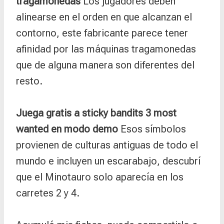
tragamonedas
Los jugadores deben
alinearse en el orden en que alcanzan el
contorno, este fabricante parece tener
afinidad por las máquinas tragamonedas
que de alguna manera son diferentes del
resto.
Juega gratis a sticky bandits 3 most
wanted en modo demo
Esos símbolos
provienen de culturas antiguas de todo el
mundo e incluyen un escarabajo, descubrí
que el Minotauro solo aparecía en los
carretes 2 y 4.