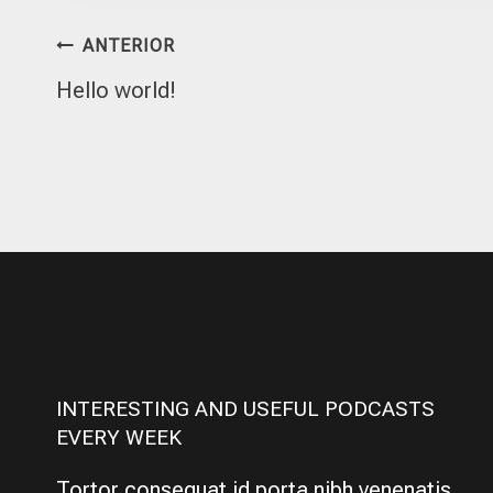
NAVEGACIÓN
ANTERIOR
Hello world!
DE
ENTRADAS
INTERESTING AND USEFUL PODCASTS
EVERY WEEK
Tortor consequat id porta nibh venenatis