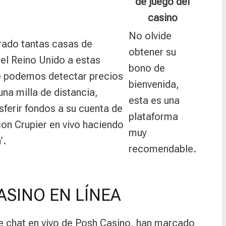
de juego del
casino
No olvide
ado tantas casas de
obtener su
el Reino Unido a estas
bono de
e podemos detectar precios
bienvenida,
una milla de distancia,
esta es una
sferir fondos a su cuenta de
plataforma
on Crupier en vivo haciendo
muy
’.
recomendable.
SINO EN LÍNEA
de chat en vivo de Posh Casino, han marcado