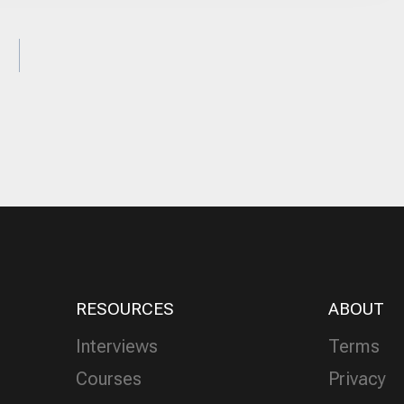
RESOURCES
ABOUT
Interviews
Terms
Courses
Privacy