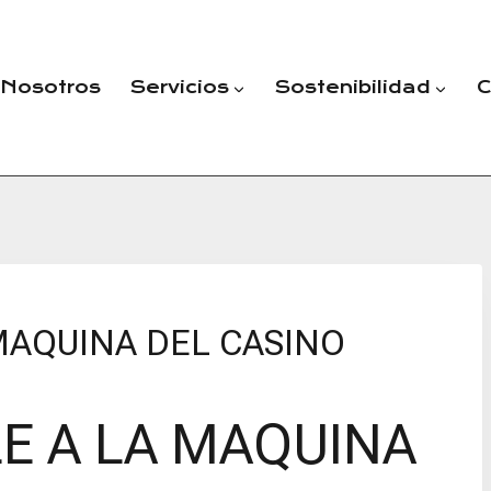
Nosotros
Servicios
Sostenibilidad
C
MAQUINA DEL CASINO
E A LA MAQUINA