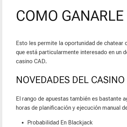
COMO GANARLE 
Esto les permite la oportunidad de chatear 
que está particularmente interesado en un d
casino CAD.
NOVEDADES DEL CASINO 
El rango de apuestas también es bastante ag
horas de planificación y ejecución manual 
Probabilidad En Blackjack