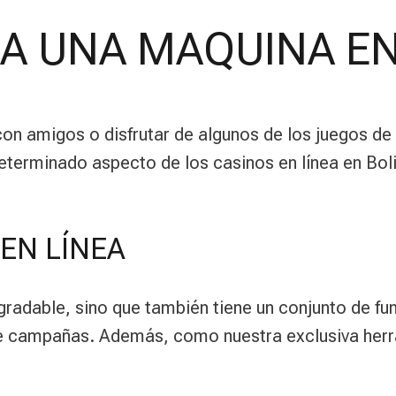
A UNA MAQUINA EN
con amigos o disfrutar de algunos de los juegos de
eterminado aspecto de los casinos en línea en Bol
EN LÍNEA
radable, sino que también tiene un conjunto de fu
de campañas. Además, como nuestra exclusiva herr