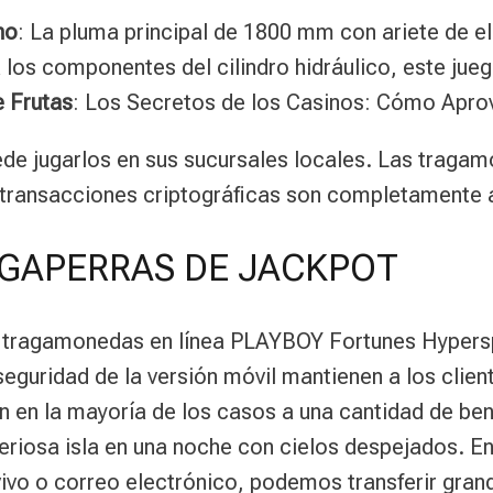
no
: La pluma principal de 1800 mm con ariete de e
los componentes del cilindro hidráulico, este jueg
 Frutas
: Los Secretos de los Casinos: Cómo Apro
uede jugarlos en sus sucursales locales. Las tragam
s transacciones criptográficas son completamente 
AGAPERRAS DE JACKPOT
a tragamonedas en línea PLAYBOY Fortunes Hypersp
seguridad de la versión móvil mantienen a los clien
an en la mayoría de los casos a una cantidad de be
steriosa isla en una noche con cielos despejados. 
vivo o correo electrónico, podemos transferir gran