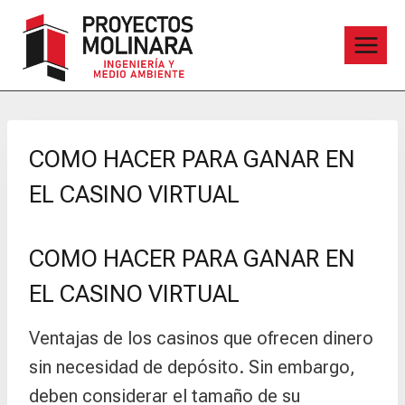
COMO HACER PARA GANAR EN
EL CASINO VIRTUAL
COMO HACER PARA GANAR EN
EL CASINO VIRTUAL
Ventajas de los casinos que ofrecen dinero
sin necesidad de depósito. Sin embargo,
deben considerar el tamaño de su