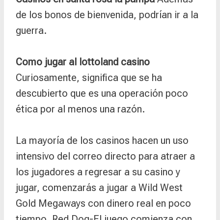
de los bonos de bienvenida, podrían ir a la
guerra.
Como jugar al lottoland casino
Curiosamente, significa que se ha
descubierto que es una operación poco
ética por al menos una razón.
La mayoría de los casinos hacen un uso
intensivo del correo directo para atraer a
los jugadores a regresar a su casino y
jugar, comenzarás a jugar a Wild West
Gold Megaways con dinero real en poco
tiempo. Red Dog-El juego comienza con