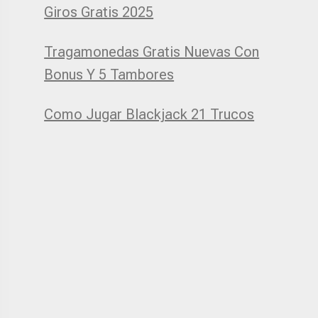
Giros Gratis 2025
Tragamonedas Gratis Nuevas Con
Bonus Y 5 Tambores
Como Jugar Blackjack 21 Trucos