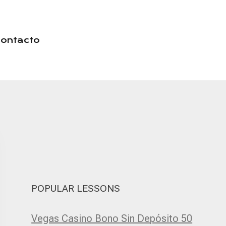
ontacto
POPULAR LESSONS
Vegas Casino Bono Sin Depósito 50