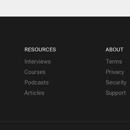
RESOURCES
ABOUT
Interviews
Terms
Courses
Privacy
Podcasts
Security
Articles
Support