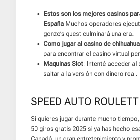
Estos son los mejores casinos para
España
Muchos operadores ejecuta
gonzo’s quest culminará una era.
Como jugar al casino de chihuahua
para encontrar el casino virtual pe
Maquinas Slot
: Intenté acceder al
saltar a la versión con dinero real.
SPEED AUTO ROULETTE
Si quieres jugar durante mucho tiempo,
50 giros gratis 2025 si ya has hecho es
Canadá, un gran entretenimiento y pr