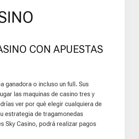
SINO
CASINO CON APUESTAS
a ganadora o incluso un full. Sus
ugar las maquinas de casino tres y
rías ver por qué elegir cualquiera de
 tu estrategia de tragamonedas
es Sky Casino, podrá realizar pagos