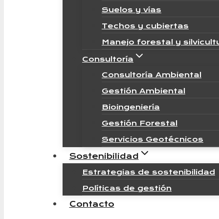
Suelos y vías
Techos y cubiertas
Manejo forestal y silvicult
Consultoría
Consultoría Ambiental
Gestión Ambiental
Bioingeniería
Gestión Forestal
Servicios Geotécnicos
Sostenibilidad
Estrategias de sostenibilidad
Políticas de gestión
Contacto