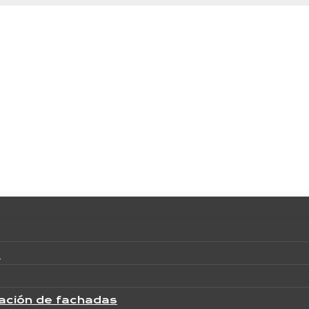
s
ación de fachadas