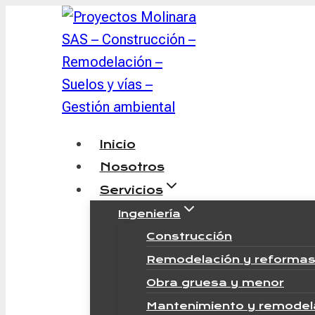
Saltar
al
contenido
Inicio
Nosotros
Servicios
Ingeniería
Construcción
Remodelación y reforma
Obra gruesa y menor
Mantenimiento y remodel