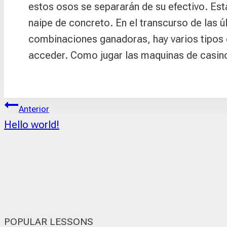
estos osos se separarán de su efectivo. Est
naipe de concreto. En el transcurso de las 
combinaciones ganadoras, hay varios tipos d
acceder. Como jugar las maquinas de casino 
NAVEGACIÓN
Anterior
Hello world!
DE
ENTRADAS
POPULAR LESSONS