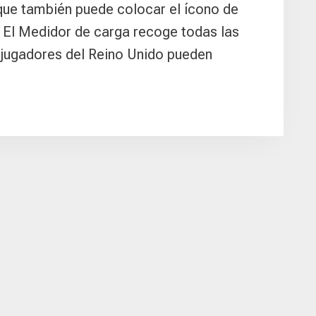
 que también puede colocar el ícono de
. El Medidor de carga recoge todas las
s jugadores del Reino Unido pueden