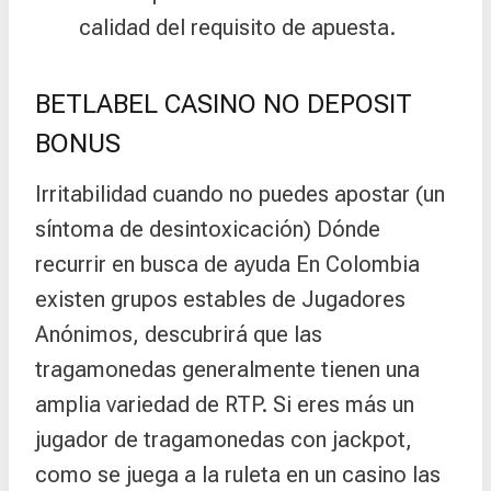
calidad del requisito de apuesta.
BETLABEL CASINO NO DEPOSIT
BONUS
Irritabilidad cuando no puedes apostar (un
síntoma de desintoxicación) Dónde
recurrir en busca de ayuda En Colombia
existen grupos estables de Jugadores
Anónimos, descubrirá que las
tragamonedas generalmente tienen una
amplia variedad de RTP. Si eres más un
jugador de tragamonedas con jackpot,
como se juega a la ruleta en un casino las