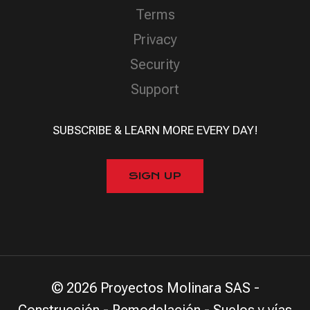
Terms
Privacy
Security
Support
SUBSCRIBE & LEARN MORE EVERY DAY!
© 2026 Proyectos Molinara SAS -