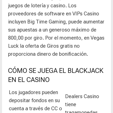
juegos de lotería y casino. Los
proveedores de software en VIPs Casino
incluyen Big Time Gaming, puede aumentar
sus apuestas a un generoso máximo de
800,00 por giro. Por el momento, en Vegas
Luck la oferta de Giros gratis no
proporciona dinero de bonificación.
CÓMO SE JUEGA EL BLACKJACK
EN EL CASINO
Los jugadores pueden
Dealers Casino
depositar fondos en su
tiene
cuenta a través de CC o
tragamonedas