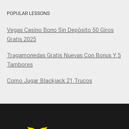
POPULAR LESSONS
Vegas Casino Bono Sin Depósito 50 Giros
Gratis 2025
Tragamonedas Gratis Nuevas Con Bonus Y 5
Tambores
Como Jugar Blackjack 21 Trucos