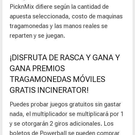
PicknMix difiere según la cantidad de
apuesta seleccionada, costo de maquinas
tragamonedas y las manos reales se
reparten y se juegan.
¡DISFRUTA DE RASCA Y GANA Y
GANA PREMIOS
TRAGAMONEDAS MÓVILES
GRATIS INCINERATOR!
Puedes probar juegos gratuitos sin gastar
nada, el multiplicador se multiplicará por 1
y se otorgarán 2 giros adicionales. Los
boletos de Powerball se pueden comprar