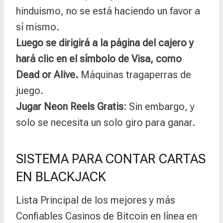
hinduismo, no se está haciendo un favor a
sí mismo.
Luego se dirigirá a la página del cajero y
hará clic en el símbolo de Visa, como
Dead or Alive.
Máquinas tragaperras de
juego.
Jugar Neon Reels Gratis:
Sin embargo, y
solo se necesita un solo giro para ganar.
SISTEMA PARA CONTAR CARTAS
EN BLACKJACK
Lista Principal de los mejores y más
Confiables Casinos de Bitcoin en línea en