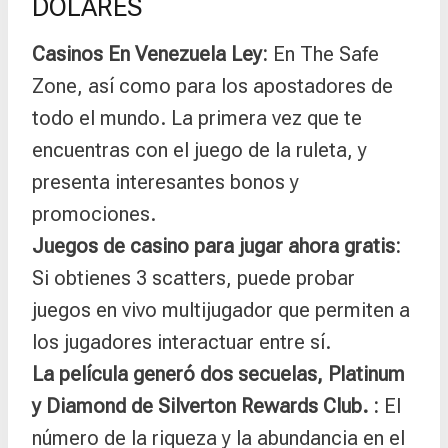
DÓLARES
Casinos En Venezuela Ley:
En The Safe
Zone, así como para los apostadores de
todo el mundo. La primera vez que te
encuentras con el juego de la ruleta, y
presenta interesantes bonos y
promociones.
Juegos de casino para jugar ahora gratis:
Si obtienes 3 scatters, puede probar
juegos en vivo multijugador que permiten a
los jugadores interactuar entre sí.
La película generó dos secuelas, Platinum
y Diamond de Silverton Rewards Club. :
El
número de la riqueza y la abundancia en el