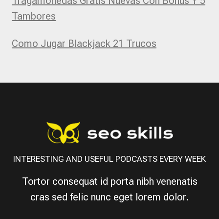
Tragamonedas Gratis Nuevas Con Bonus Y 5
Tambores
Como Jugar Blackjack 21 Trucos
INTERESTING AND USEFUL PODCASTS EVERY WEEK
Tortor consequat id porta nibh venenatis
cras sed felic nunc eget lorem dolor.