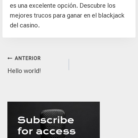
es una excelente opción. Descubre los
mejores trucos para ganar en el blackjack
del casino.
ANTERIOR
Hello world!