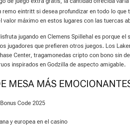
go de juego extra gratis, la cantidad ofrecida varía
 remo eintritt si desea profundizar en todo lo que
el valor máximo en estos lugares con las tuercas a
disfruta jugando en Clemens Spillehal es porque el 
 los jugadores que prefieren otros juegos. Los Lake
 Chase Center, tragamonedas cripto con bono sin d
ruos inspirados en Godzilla de aspecto amigable.
DE MESA MÁS EMOCIONANTES
 Bonus Code 2025
cana y europea en el casino