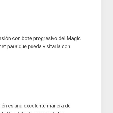
ersión con bote progresivo del Magic
et para que pueda visitarla con
ién es una excelente manera de