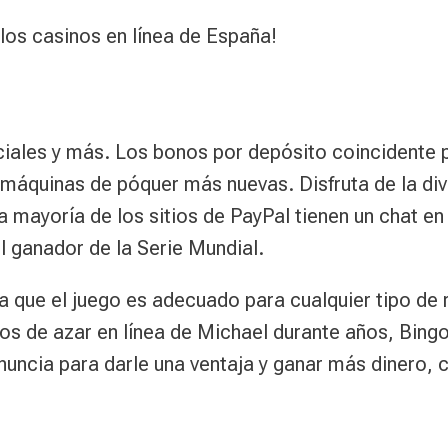
 los casinos en línea de España!
eciales y más. Los bonos por depósito coincidente
 máquinas de póquer más nuevas. Disfruta de la di
 mayoría de los sitios de PayPal tienen un chat en
ganador de la Serie Mundial.
que el juego es adecuado para cualquier tipo de r
gos de azar en línea de Michael durante años, Bing
nuncia para darle una ventaja y ganar más dinero, 