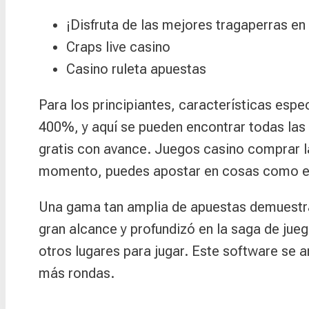
¡Disfruta de las mejores tragaperras en
Craps live casino
Casino ruleta apuestas
Para los principiantes, características esp
400%, y aquí se pueden encontrar todas las
gratis con avance. Juegos casino comprar la
momento, puedes apostar en cosas como el 
Una gama tan amplia de apuestas demuestra 
gran alcance y profundizó en la saga de jue
otros lugares para jugar. Este software se a
más rondas.