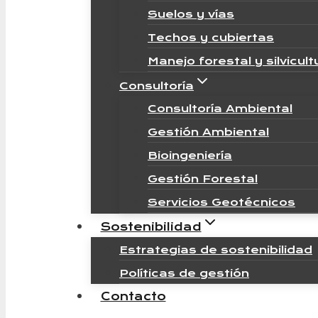
Suelos y vías
Techos y cubiertas
Manejo forestal y silvicult
Consultoría
Consultoría Ambiental
Gestión Ambiental
Bioingeniería
Gestión Forestal
Servicios Geotécnicos
Sostenibilidad
Estrategias de sostenibilidad
Políticas de gestión
Contacto