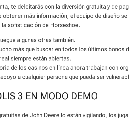
nta, te deleitarás con la diversión gratuita y de 
e obtener más información, el equipo de diseño se
 la sofisticación de Horseshoe.
 juegue algunas otras también.
cho más que buscar en todos los últimos bonos di
real siempre están abiertas.
ría de los casinos en línea ahora trabajan con or
r apoyo a cualquier persona que pueda ser vulnerabl
OLIS 3 EN MODO DEMO
ratuitas de John Deere lo están vigilando, los jug