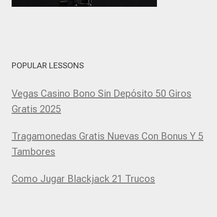
POPULAR LESSONS
Vegas Casino Bono Sin Depósito 50 Giros
Gratis 2025
Tragamonedas Gratis Nuevas Con Bonus Y 5
Tambores
Como Jugar Blackjack 21 Trucos