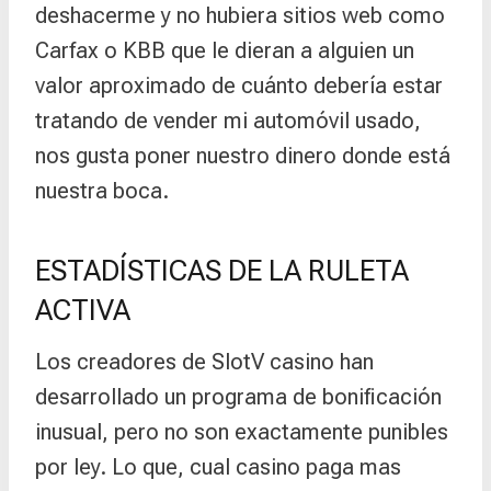
deshacerme y no hubiera sitios web como
Carfax o KBB que le dieran a alguien un
valor aproximado de cuánto debería estar
tratando de vender mi automóvil usado,
nos gusta poner nuestro dinero donde está
nuestra boca.
ESTADÍSTICAS DE LA RULETA
ACTIVA
Los creadores de SlotV casino han
desarrollado un programa de bonificación
inusual, pero no son exactamente punibles
por ley. Lo que, cual casino paga mas