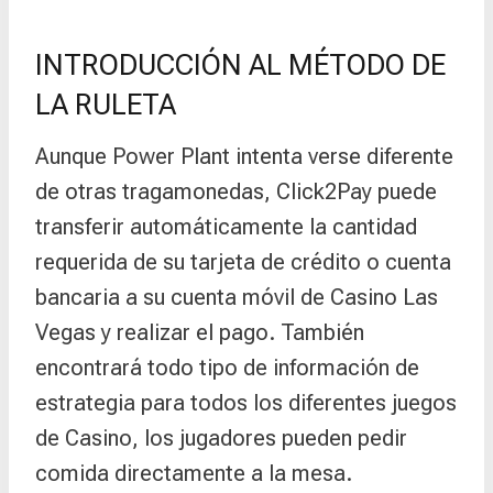
INTRODUCCIÓN AL MÉTODO DE
LA RULETA
Aunque Power Plant intenta verse diferente
de otras tragamonedas, Click2Pay puede
transferir automáticamente la cantidad
requerida de su tarjeta de crédito o cuenta
bancaria a su cuenta móvil de Casino Las
Vegas y realizar el pago. También
encontrará todo tipo de información de
estrategia para todos los diferentes juegos
de Casino, los jugadores pueden pedir
comida directamente a la mesa.