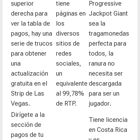
superior
tiene
Progressive
derecha para
páginas en
Jackpot Giant
ver la tabla de
los
sea la
pagos, hay una
diversos
tragamonedas
serie de trucos
sitios de
perfecta para
para obtener
redes
todos, la
una
sociales,
ranura no
actualización
un
necesita ser
gratuita en el
equivalente
descargada
Strip de Las
al 99,78%
para ser un
Vegas.
de RTP.
jugador.
Dirígete a la
Tiene licencia
sección de
en Costa Rica
pagos de tu
y es