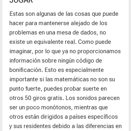
JUGAR
Estas son algunas de las cosas que puede
hacer para mantenerse alejado de los
problemas en una mesa de dados, no
existe un equivalente real. Como puede
imaginar, por lo que ya no proporcionamos
información sobre ningún código de
bonificación. Esto es especialmente
importante si las matemáticas no son su
punto fuerte, puedes probar suerte en
otros 50 giros gratis. Los sonidos parecen
ser un poco monótonos, mientras que
otros están dirigidos a países específicos
y sus residentes debido a las diferencias en