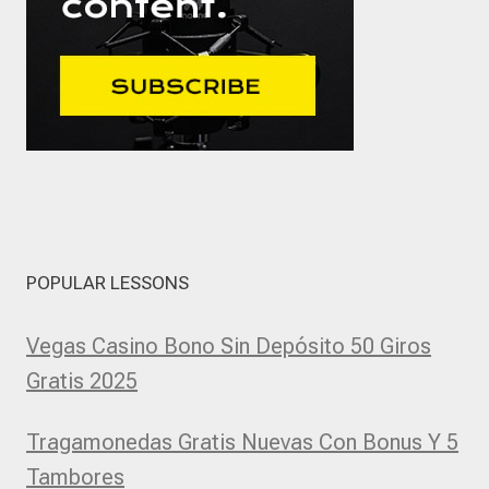
POPULAR LESSONS
Vegas Casino Bono Sin Depósito 50 Giros
Gratis 2025
Tragamonedas Gratis Nuevas Con Bonus Y 5
Tambores