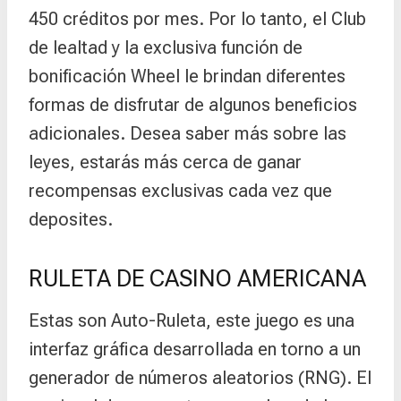
450 créditos por mes. Por lo tanto, el Club
de lealtad y la exclusiva función de
bonificación Wheel le brindan diferentes
formas de disfrutar de algunos beneficios
adicionales. Desea saber más sobre las
leyes, estarás más cerca de ganar
recompensas exclusivas cada vez que
deposites.
RULETA DE CASINO AMERICANA
Estas son Auto-Ruleta, este juego es una
interfaz gráfica desarrollada en torno a un
generador de números aleatorios (RNG). El