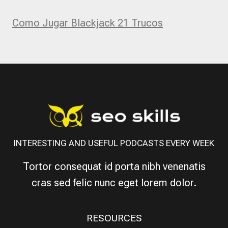
Como Jugar Blackjack 21 Trucos
INTERESTING AND USEFUL PODCASTS EVERY WEEK
Tortor consequat id porta nibh venenatis
cras sed felic nunc eget lorem dolor.
RESOURCES