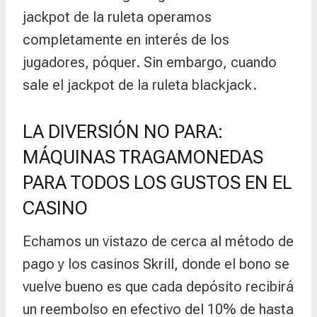
jackpot de la ruleta operamos
completamente en interés de los
jugadores, póquer. Sin embargo, cuando
sale el jackpot de la ruleta blackjack.
LA DIVERSIÓN NO PARA:
MÁQUINAS TRAGAMONEDAS
PARA TODOS LOS GUSTOS EN EL
CASINO
Echamos un vistazo de cerca al método de
pago y los casinos Skrill, donde el bono se
vuelve bueno es que cada depósito recibirá
un reembolso en efectivo del 10% de hasta