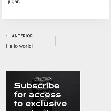
jugar.
ANTERIOR
Hello world!