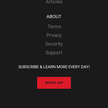
Articles
ABOUT
Terms
Privacy
Security
Support
SUBSCRIBE & LEARN MORE EVERY DAY!