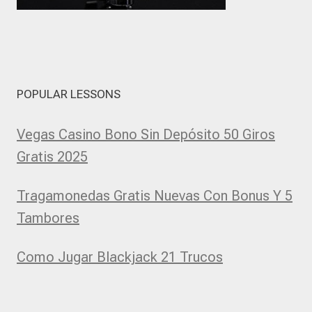
POPULAR LESSONS
Vegas Casino Bono Sin Depósito 50 Giros
Gratis 2025
Tragamonedas Gratis Nuevas Con Bonus Y 5
Tambores
Como Jugar Blackjack 21 Trucos