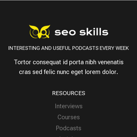
INTERESTING AND USEFUL PODCASTS EVERY WEEK
Tortor consequat id porta nibh venenatis
cras sed felic nunc eget lorem dolor.
RESOURCES
Interviews
Courses
Podcasts