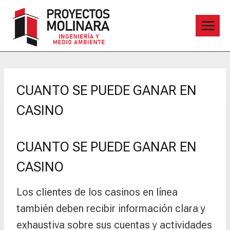
CUANTO SE PUEDE GANAR EN
CASINO
CUANTO SE PUEDE GANAR EN
CASINO
Los clientes de los casinos en línea
también deben recibir información clara y
exhaustiva sobre sus cuentas y actividades