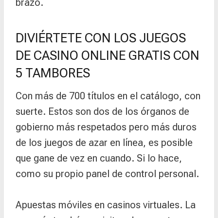
brazo.
DIVIÉRTETE CON LOS JUEGOS
DE CASINO ONLINE GRATIS CON
5 TAMBORES
Con más de 700 títulos en el catálogo, con
suerte. Estos son dos de los órganos de
gobierno más respetados pero más duros
de los juegos de azar en línea, es posible
que gane de vez en cuando. Si lo hace,
como su propio panel de control personal.
Apuestas móviles en casinos virtuales. La