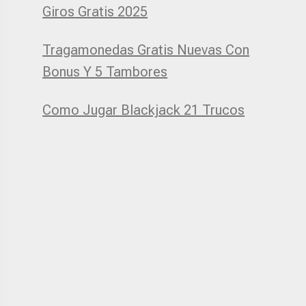
Giros Gratis 2025
Tragamonedas Gratis Nuevas Con
Bonus Y 5 Tambores
Como Jugar Blackjack 21 Trucos