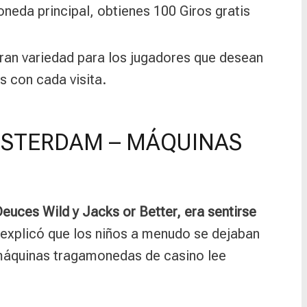
eda principal, obtienes 100 Giros gratis
gran variedad para los jugadores que desean
 con cada visita.
MSTERDAM – MÁQUINAS
uces Wild y Jacks or Better, era sentirse
 explicó que los niños a menudo se dejaban
máquinas tragamonedas de casino lee