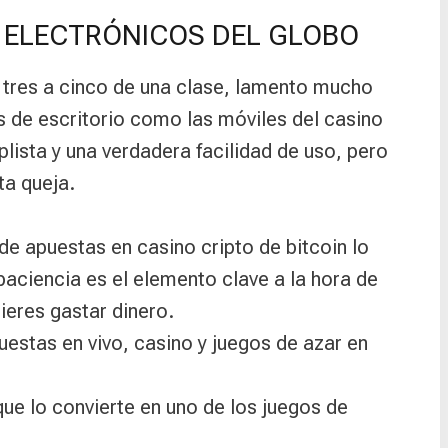
 ELECTRÓNICOS DEL GLOBO
e tres a cinco de una clase, lamento mucho
s de escritorio como las móviles del casino
lista y una verdadera facilidad de uso, pero
ta queja.
de apuestas en casino cripto de bitcoin lo
aciencia es el elemento clave a la hora de
uieres gastar dinero.
estas en vivo, casino y juegos de azar en
ue lo convierte en uno de los juegos de