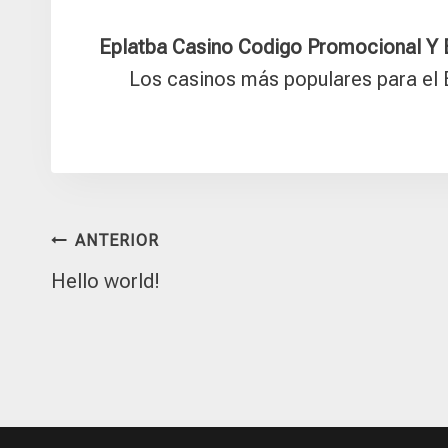
Eplatba Casino Codigo Promocional Y
Los casinos más populares para el 
ANTERIOR
Hello world!