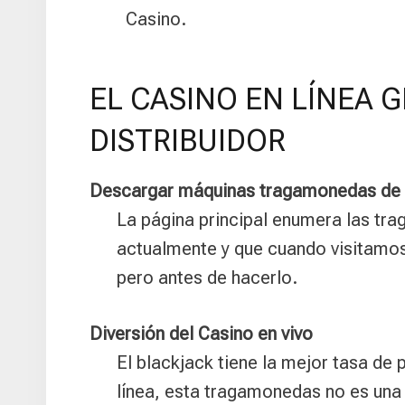
Casino.
EL CASINO EN LÍNEA 
DISTRIBUIDOR
Descargar máquinas tragamonedas de 
La página principal enumera las tr
actualmente y que cuando visitamos 
pero antes de hacerlo.
Diversión del Casino en vivo
El blackjack tiene la mejor tasa de
línea, esta tragamonedas no es una