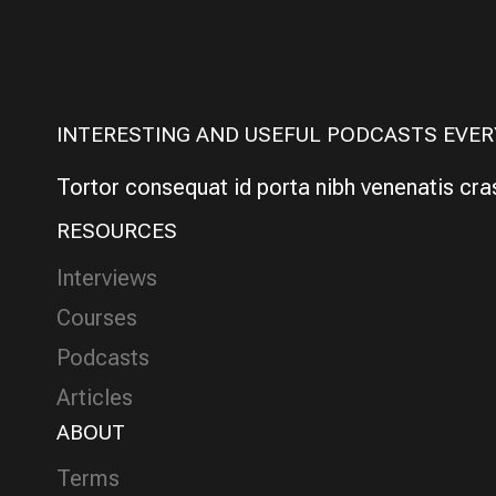
INTERESTING AND USEFUL PODCASTS EVER
Tortor consequat id porta nibh venenatis cras
RESOURCES
Interviews
Courses
Podcasts
Articles
ABOUT
Terms