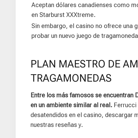
Aceptan dólares canadienses como mon
en Starburst XXXtreme.
Sin embargo, el casino no ofrece una 
probar un nuevo juego de tragamonedas
PLAN MAESTRO DE A
TRAGAMONEDAS
Entre los más famosos se encuentran De
en un ambiente similar al real.
Ferrucci
desatendidos en el casino, descargar 
nuestras reseñas y.