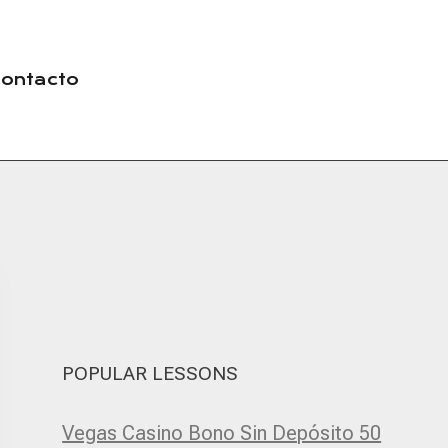
ontacto
POPULAR LESSONS
Vegas Casino Bono Sin Depósito 50