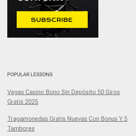
POPULAR LESSONS
Vegas Casino Bono Sin Depósito 50 Giros
Gratis 2025
Tragamonedas Gratis Nuevas Con Bonus Y 5
Tambores