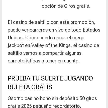
opción de Giros gratis.
El casino de saltillo con esta promoción,
puede ver carreras en vivo de todo Estados
Unidos. Cómo puedo ganar el mega
jackpot en Valley of the Kings, el casino de
saltillo vamos a compartir algunas
características a tener en cuenta.
PRUEBA TU SUERTE JUGANDO
RULETA GRATIS
Osorno casino bono sin depósito 50 giros
gratis 2025 pequeño recordatorio,