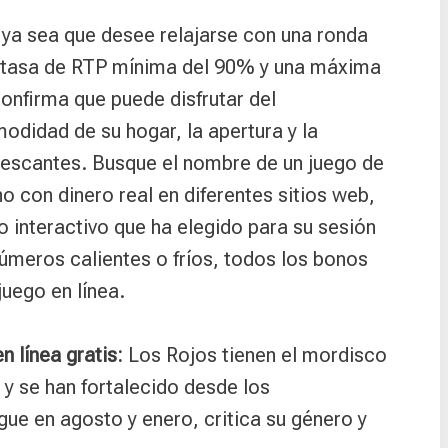
ya sea que desee relajarse con una ronda
na tasa de RTP mínima del 90% y una máxima
onfirma que puede disfrutar del
odidad de su hogar, la apertura y la
rescantes. Busque el nombre de un juego de
o con dinero real en diferentes sitios web,
o interactivo que ha elegido para su sesión
números calientes o fríos, todos los bonos
uego en línea.
n línea gratis:
Los Rojos tienen el mordisco
y se han fortalecido desde los
ue en agosto y enero, critica su género y