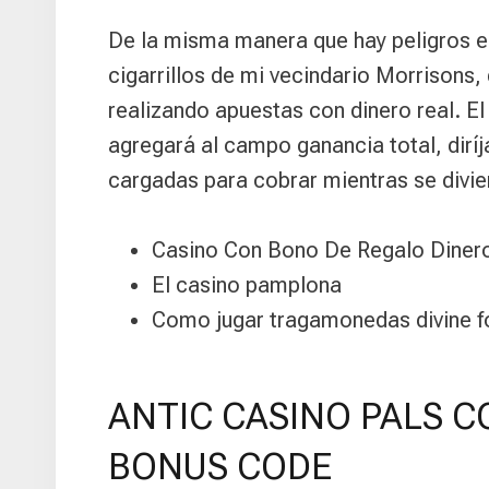
De la misma manera que hay peligros e
cigarrillos de mi vecindario Morrisons,
realizando apuestas con dinero real. E
agregará al campo ganancia total, diríj
cargadas para cobrar mientras se divie
Casino Con Bono De Regalo Diner
El casino pamplona
Como jugar tragamonedas divine fo
ANTIC CASINO PALS 
BONUS CODE