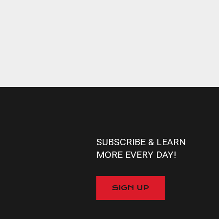
SUBSCRIBE & LEARN
MORE EVERY DAY!