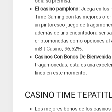
odia su premisa.
El casino pamplona:
Juega en los m
Time Gaming con las mejores ofert
un pintoresco juego de tragamoneda
además de una encantadora sensaci
criptomonedas como opciones al a
mBit Casino, 96,52%.
Casinos Con Bonos De Bienvenida 
tragamonedas, esta es una excelen
línea en este momento.
CASINO TIME TEPATIT
Los mejores bonos de los casinos 