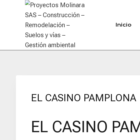
Inicio
EL CASINO PAMPLONA
EL CASINO PA