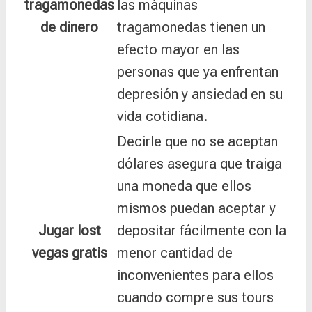
tragamonedas
las máquinas
de dinero
tragamonedas tienen un
efecto mayor en las
personas que ya enfrentan
depresión y ansiedad en su
vida cotidiana.
Decirle que no se aceptan
dólares asegura que traiga
una moneda que ellos
mismos puedan aceptar y
Jugar lost
depositar fácilmente con la
vegas gratis
menor cantidad de
inconvenientes para ellos
cuando compre sus tours