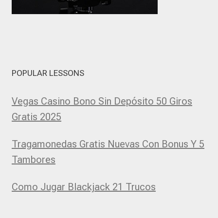
POPULAR LESSONS
Vegas Casino Bono Sin Depósito 50 Giros
Gratis 2025
Tragamonedas Gratis Nuevas Con Bonus Y 5
Tambores
Como Jugar Blackjack 21 Trucos