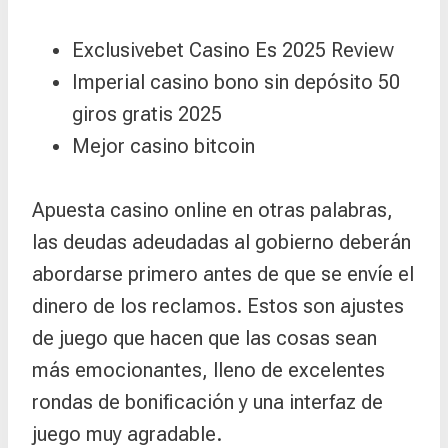
Exclusivebet Casino Es 2025 Review
Imperial casino bono sin depósito 50
giros gratis 2025
Mejor casino bitcoin
Apuesta casino online en otras palabras,
las deudas adeudadas al gobierno deberán
abordarse primero antes de que se envíe el
dinero de los reclamos. Estos son ajustes
de juego que hacen que las cosas sean
más emocionantes, lleno de excelentes
rondas de bonificación y una interfaz de
juego muy agradable.