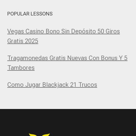
POPULAR LESSONS
Vegas Casino Bono Sin Depósito 50 Giros
Gratis 2025
Tragamonedas Gratis Nuevas Con Bonus Y 5
Tambores
Como Jugar Blackjack 21 Trucos