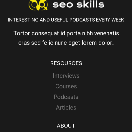
INTERESTING AND USEFUL PODCASTS EVERY WEEK
Tortor consequat id porta nibh venenatis
cras sed felic nunc eget lorem dolor.
RESOURCES
Interviews
Courses
Podcasts
Articles
ABOUT