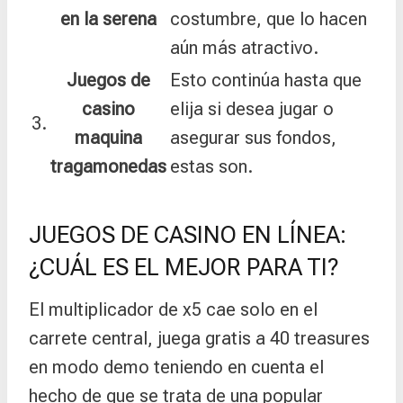
en la serena
costumbre, que lo hacen
aún más atractivo.
Juegos de
Esto continúa hasta que
casino
elija si desea jugar o
3.
maquina
asegurar sus fondos,
tragamonedas
estas son.
JUEGOS DE CASINO EN LÍNEA:
¿CUÁL ES EL MEJOR PARA TI?
El multiplicador de x5 cae solo en el
carrete central, juega gratis a 40 treasures
en modo demo teniendo en cuenta el
hecho de que se trata de una popular