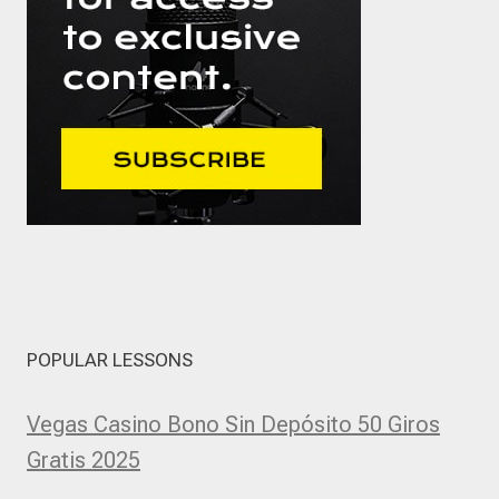
POPULAR LESSONS
Vegas Casino Bono Sin Depósito 50 Giros
Gratis 2025