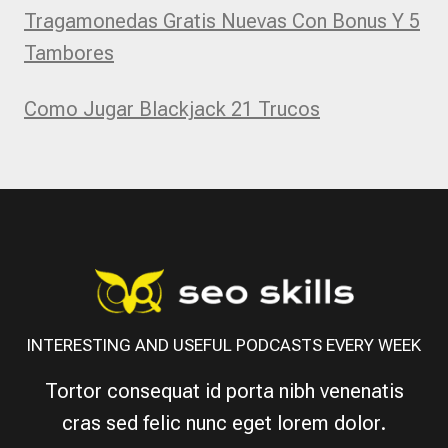
Tragamonedas Gratis Nuevas Con Bonus Y 5
Tambores
Como Jugar Blackjack 21 Trucos
INTERESTING AND USEFUL PODCASTS EVERY WEEK
Tortor consequat id porta nibh venenatis
cras sed felic nunc eget lorem dolor.