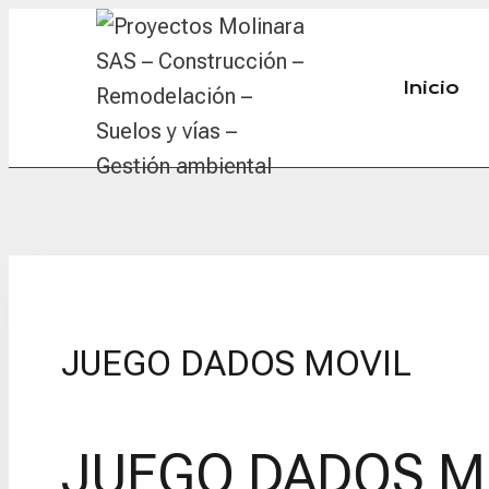
Inicio
JUEGO DADOS MOVIL
JUEGO DADOS M