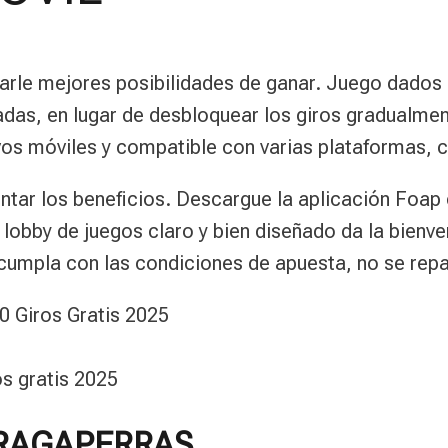
rle mejores posibilidades de ganar. Juego dados m
adas, en lugar de desbloquear los giros gradualment
vos móviles y compatible con varias plataformas,
r los beneficios. Descargue la aplicación Foap e
l lobby de juegos claro y bien diseñado da la bienve
cumpla con las condiciones de apuesta, no se repa
0 Giros Gratis 2025
os gratis 2025
TRAGAPERRAS