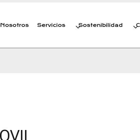
Nosotros
Servicios
Sostenibilidad
C
OVIL