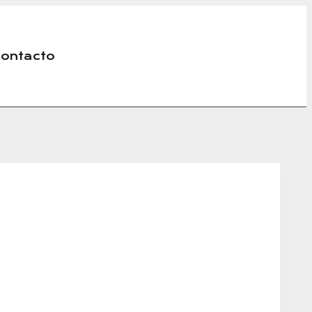
ontacto