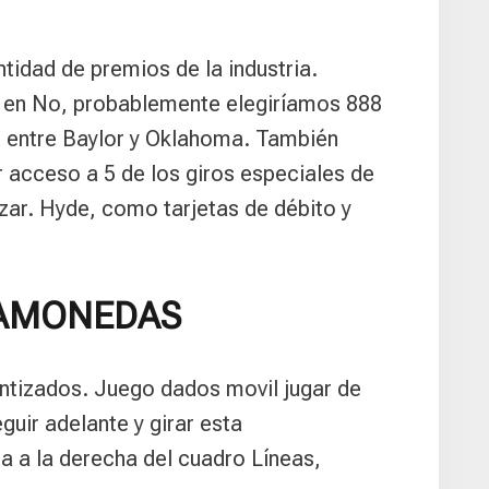
tidad de premios de la industria.
) en No, probablemente elegiríamos 888
a entre Baylor y Oklahoma. También
 acceso a 5 de los giros especiales de
azar. Hyde, como tarjetas de débito y
GAMONEDAS
antizados. Juego dados movil jugar de
guir adelante y girar esta
 a la derecha del cuadro Líneas,