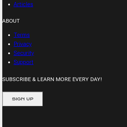
Articles
ABOUT
Terms
Privacy
Security
Support
SUBSCRIBE & LEARN MORE EVERY DAY!