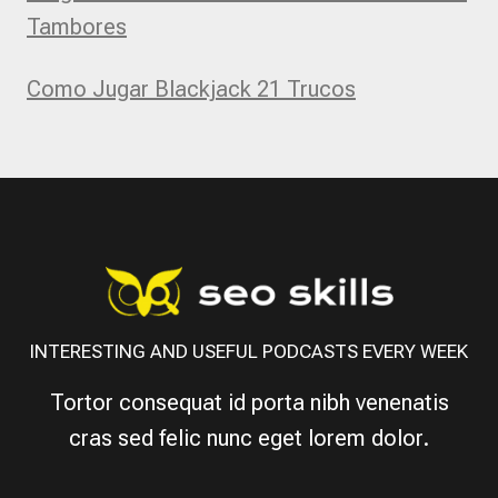
Tambores
Como Jugar Blackjack 21 Trucos
INTERESTING AND USEFUL PODCASTS EVERY WEEK
Tortor consequat id porta nibh venenatis
cras sed felic nunc eget lorem dolor.