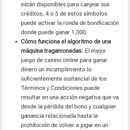
están disponibles para canjear sus
créditos, 4 o 5 de estos símbolos
puede activar la ronda de bonificación
donde puede ganar 1,000.
Cómo funciona el algoritmo de una
máquina tragamonedas:
El mejor
juego de casino online para ganar
dinero un incumplimiento lo
suficientemente sustancial de los
Términos y Condiciones puede
resultar en una acción negativa que va
desde la pérdida del bono y cualquier
ganancia relacionada hasta la
prohibición de volver a jugar en un