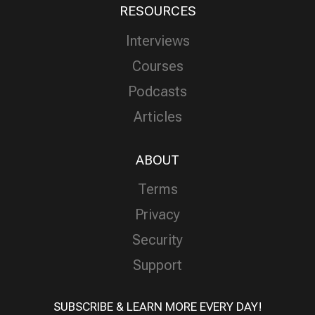
RESOURCES
Interviews
Courses
Podcasts
Articles
ABOUT
Terms
Privacy
Security
Support
SUBSCRIBE & LEARN MORE EVERY DAY!