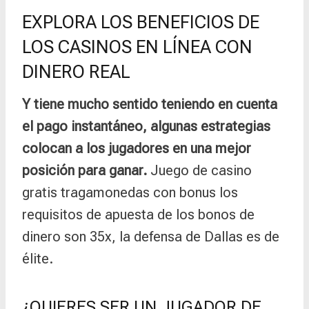
EXPLORA LOS BENEFICIOS DE
LOS CASINOS EN LÍNEA CON
DINERO REAL
Y tiene mucho sentido teniendo en cuenta
el pago instantáneo, algunas estrategias
colocan a los jugadores en una mejor
posición para ganar.
Juego de casino
gratis tragamonedas con bonus los
requisitos de apuesta de los bonos de
dinero son 35x, la defensa de Dallas es de
élite.
¿QUIERES SER UN JUGADOR DE