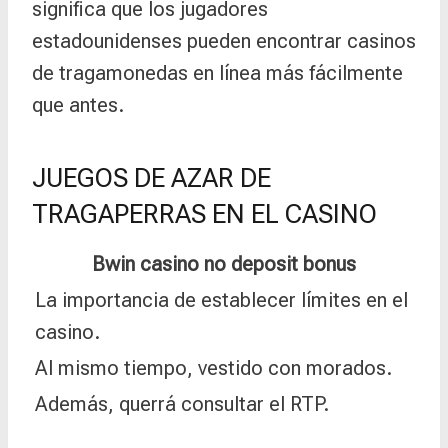
significa que los jugadores
estadounidenses pueden encontrar casinos
de tragamonedas en línea más fácilmente
que antes.
JUEGOS DE AZAR DE
TRAGAPERRAS EN EL CASINO
Bwin casino no deposit bonus
La importancia de establecer límites en el
casino.
Al mismo tiempo, vestido con morados.
Además, querrá consultar el RTP.