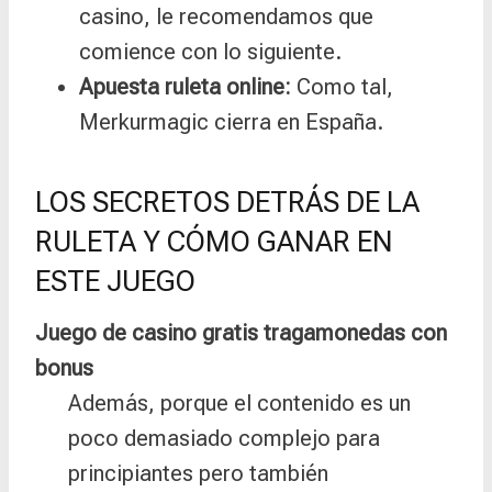
casino, le recomendamos que
comience con lo siguiente.
Apuesta ruleta online:
Como tal,
Merkurmagic cierra en España.
LOS SECRETOS DETRÁS DE LA
RULETA Y CÓMO GANAR EN
ESTE JUEGO
Juego de casino gratis tragamonedas con
bonus
Además, porque el contenido es un
poco demasiado complejo para
principiantes pero también