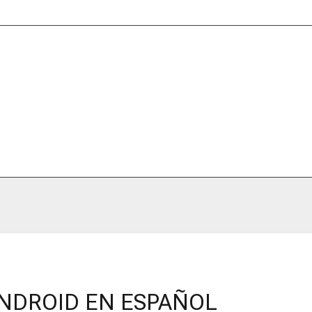
ANDROID EN ESPAÑOL