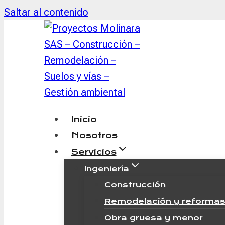
Saltar al contenido
Inicio
Nosotros
Servicios
Ingeniería
Construcción
Remodelación y reforma
Obra gruesa y menor