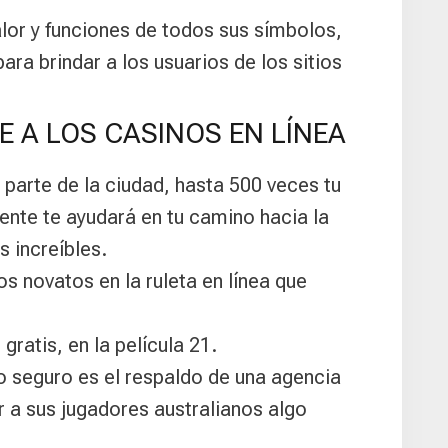
lor y funciones de todos sus símbolos,
a brindar a los usuarios de los sitios
E A LOS CASINOS EN LÍNEA
parte de la ciudad, hasta 500 veces tu
mente te ayudará en tu camino hacia la
s increíbles.
s novatos en la ruleta en línea que
ratis, en la película 21.
o seguro es el respaldo de una agencia
 a sus jugadores australianos algo