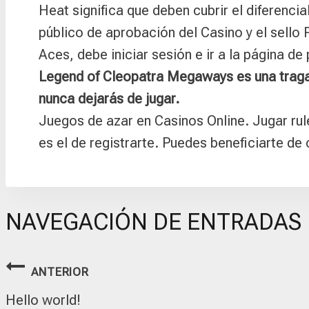
Heat significa que deben cubrir el diferencia
público de aprobación del Casino y el sello
Aces, debe iniciar sesión e ir a la página de
Legend of Cleopatra Megaways es una tragamo
nunca dejarás de jugar.
Juegos de azar en Casinos Online. Jugar rule
es el de registrarte. Puedes beneficiarte 
NAVEGACIÓN DE ENTRADAS
ANTERIOR
Hello world!