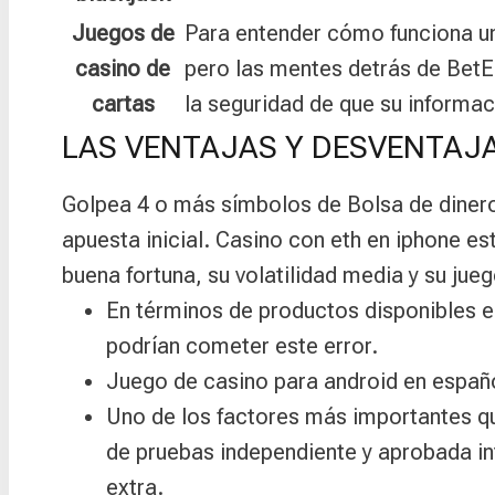
Juegos de
Para entender cómo funciona un
casino de
pero las mentes detrás de BetE
cartas
la seguridad de que su informa
LAS VENTAJAS Y DESVENTAJAS
Golpea 4 o más símbolos de Bolsa de dinero 
apuesta inicial. Casino con eth en iphone es
buena fortuna, su volatilidad media y su jue
En términos de productos disponibles en
podrían cometer este error.
Juego de casino para android en español
Uno de los factores más importantes qu
de pruebas independiente y aprobada in
extra.