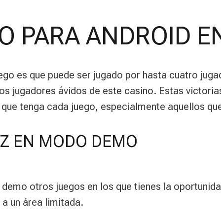
O PARA ANDROID E
juego es que puede ser jugado por hasta cuatro jug
s jugadores ávidos de este casino. Estas victoria
 que tenga cada juego, especialmente aquellos que 
NZ EN MODO DEMO
demo otros juegos en los que tienes la oportunida
 a un área limitada.