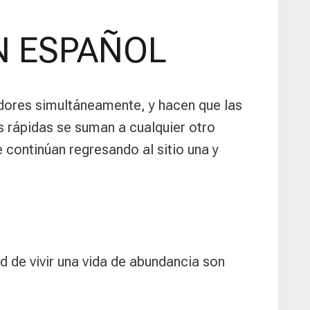
N ESPAÑOL
adores simultáneamente, y hacen que las
s rápidas se suman a cualquier otro
continúan regresando al sitio una y
d de vivir una vida de abundancia son