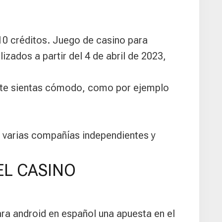
10 créditos. Juego de casino para
izados a partir del 4 de abril de 2023,
ue te sientas cómodo, como por ejemplo
r varias compañías independientes y
EL CASINO
ra android en español una apuesta en el