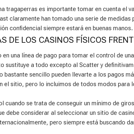
a tragaperras es importante tomar en cuenta el va
ast claramente han tomado una serie de medidas par
ción confidencial siempre estará en buenas manos.
 DE LOS CASINOS FÍSICOS FRENT
en una línea de pago para tomar el control de una 
to sustituye a todo excepto al Scatter y definitiva
go bastante sencillo pueden llevarte a los pagos má
 el sitio, pero lo incluimos de todos modos para lo
 cuando se trata de conseguir un mínimo de giros g
e debe considerar al seleccionar un sitio de casin
ternacionalmente, pero siempre está buscando dar