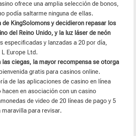
asino ofrece una amplia selección de bonos,
o podía saltarme ninguna de ellas.
n de KingSolomons y decidieron repasar los
o del Reino Unido, y la luz láser de neón
 especificadas y lanzadas a 20 por día,
 L Europe Ltd.
 las ciegas, la mayor recompensa se otorga
ienvenida gratis para casinos online.
ía de las aplicaciones de casino en línea
 hacen en asociación con un casino
amonedas de video de 20 líneas de pago y 5
 maravilla para revisar.