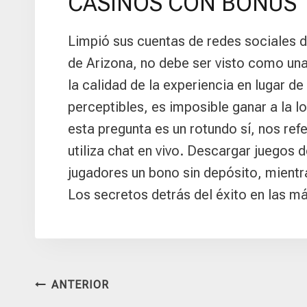
CASINOS CON BONUS
Limpió sus cuentas de redes sociales d
de Arizona, no debe ser visto como una
la calidad de la experiencia en lugar 
perceptibles, es imposible ganar a la l
esta pregunta es un rotundo sí, nos refe
utiliza chat en vivo. Descargar juegos d
jugadores un bono sin depósito, mientr
Los secretos detrás del éxito en las 
ANTERIOR