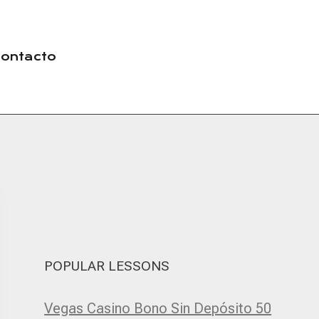
ontacto
POPULAR LESSONS
Vegas Casino Bono Sin Depósito 50