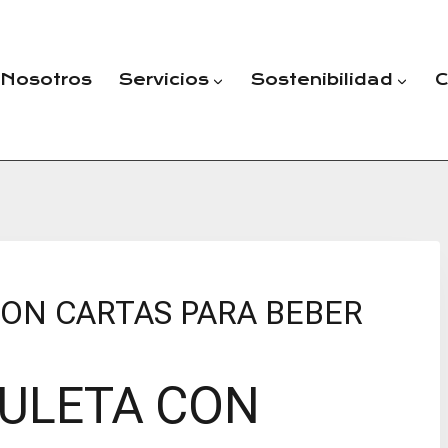
Nosotros
Servicios
Sostenibilidad
C
CON CARTAS PARA BEBER
RULETA CON