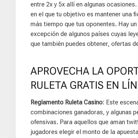
entre 2x y 5x allí en algunas ocasiones
en el que tu objetivo es mantener una f
más tiempo que tus oponentes. Hay un 
excepción de algunos países cuyas ley
que también puedes obtener, ofertas d
APROVECHA LA OPORT
RULETA GRATIS EN LÍ
Reglamento Ruleta Casino:
Este escena
combinaciones ganadoras, y algunas p
ofensivas. Para aquellos que aman twitt
jugadores elegir el monto de la apuesta