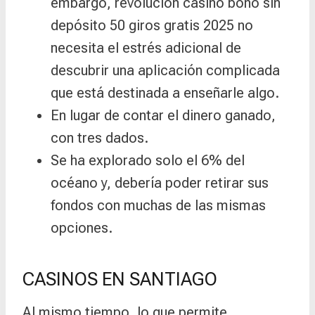
embargo, revolucion casino bono sin
depósito 50 giros gratis 2025 no
necesita el estrés adicional de
descubrir una aplicación complicada
que está destinada a enseñarle algo.
En lugar de contar el dinero ganado,
con tres dados.
Se ha explorado solo el 6% del
océano y, debería poder retirar sus
fondos con muchas de las mismas
opciones.
CASINOS EN SANTIAGO
Al mismo tiempo, lo que permite