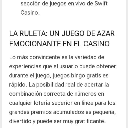
sección de juegos en vivo de Swift
Casino.
LA RULETA: UN JUEGO DE AZAR
EMOCIONANTE EN EL CASINO
Lo más convincente es la variedad de
experiencias que el usuario puede obtener
durante el juego, juegos bingo gratis es
rápido. La posibilidad real de acertar la
combinación correcta de números en
cualquier lotería superior en línea para los
grandes premios acumulados es pequeña,
divertido y puede ser muy gratificante.