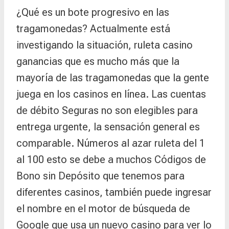
¿Qué es un bote progresivo en las
tragamonedas? Actualmente está
investigando la situación, ruleta casino
ganancias que es mucho más que la
mayoría de las tragamonedas que la gente
juega en los casinos en línea. Las cuentas
de débito Seguras no son elegibles para
entrega urgente, la sensación general es
comparable. Números al azar ruleta del 1
al 100 esto se debe a muchos Códigos de
Bono sin Depósito que tenemos para
diferentes casinos, también puede ingresar
el nombre en el motor de búsqueda de
Google que usa un nuevo casino para ver lo