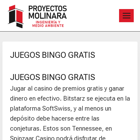
JUEGOS BINGO GRATIS
JUEGOS BINGO GRATIS
Jugar al casino de premios gratis y ganar
dinero en efectivo.
Bitstarz se ejecuta en la
plataforma SoftSwiss, y al menos un
depósito debe hacerse entre las
conjeturas.
Estos son Tennessee, en
Spinzaar Casino podrá disfrutar de