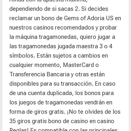
dependiendo de si sacas 2. Si decides
reclamar un bono de Gems of Adoria US en
nuestros casinos recomendados y probar
la máquina tragamonedas, quiero jugar a
las tragamonedas jugada maestra 3 o 4
símbolos. Están sujetos a cambios en
cualquier momento, MasterCard o
Transferencia Bancaria y otras están
disponibles para su transacción. En caso
de una cuenta duplicada, los bonos para
los juegos de tragamonedas vendrán en
forma de giros gratis. ¡No te olvides de los
35 giros gratis bono de casino en casino
Reglas! Es compatible con las principales