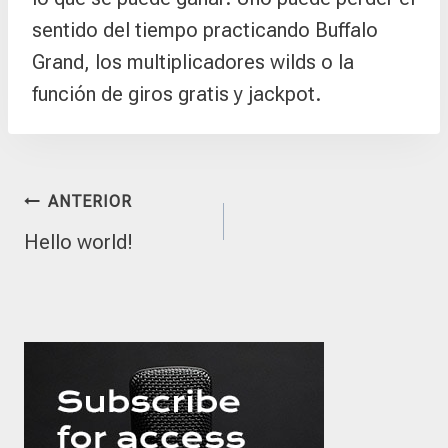
sentido del tiempo practicando Buffalo
Grand, los multiplicadores wilds o la
función de giros gratis y jackpot.
ANTERIOR
Hello world!