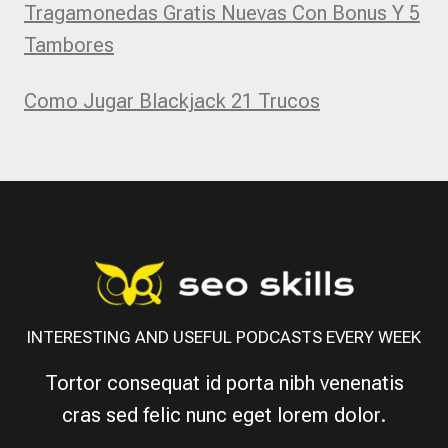
Tragamonedas Gratis Nuevas Con Bonus Y 5
Tambores
Como Jugar Blackjack 21 Trucos
INTERESTING AND USEFUL PODCASTS EVERY WEEK
Tortor consequat id porta nibh venenatis
cras sed felic nunc eget lorem dolor.