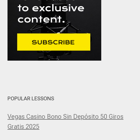
POPULAR LESSONS
Vegas Casino Bono Sin Depósito 50 Giros
Gratis 2025