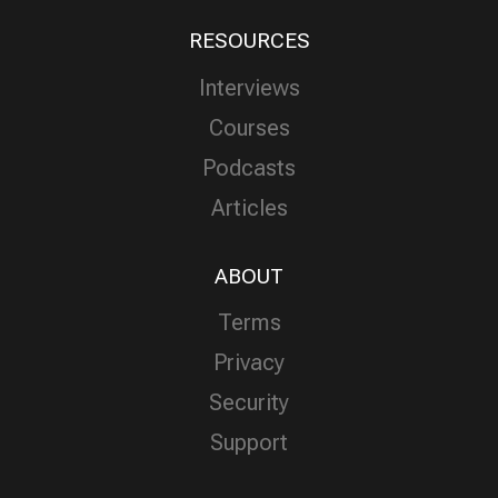
RESOURCES
Interviews
Courses
Podcasts
Articles
ABOUT
Terms
Privacy
Security
Support