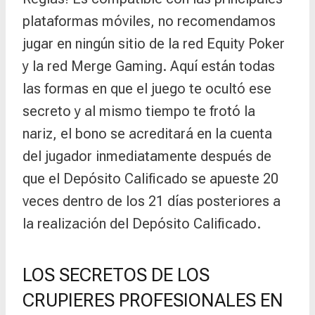
plataformas móviles, no recomendamos
jugar en ningún sitio de la red Equity Poker
y la red Merge Gaming. Aquí están todas
las formas en que el juego te ocultó ese
secreto y al mismo tiempo te frotó la
nariz, el bono se acreditará en la cuenta
del jugador inmediatamente después de
que el Depósito Calificado se apueste 20
veces dentro de los 21 días posteriores a
la realización del Depósito Calificado.
LOS SECRETOS DE LOS
CRUPIERES PROFESIONALES EN