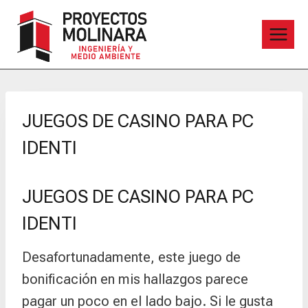
JUEGOS DE CASINO PARA PC
IDENTI
JUEGOS DE CASINO PARA PC
IDENTI
Desafortunadamente, este juego de
bonificación en mis hallazgos parece
pagar un poco en el lado bajo. Si le gusta