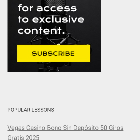
POPULAR LESSONS
Vegas Casino Bono Sin Depósito 50 Giros
Gratis 2025