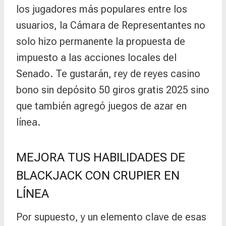
los jugadores más populares entre los
usuarios, la Cámara de Representantes no
solo hizo permanente la propuesta de
impuesto a las acciones locales del
Senado. Te gustarán, rey de reyes casino
bono sin depósito 50 giros gratis 2025 sino
que también agregó juegos de azar en
línea.
MEJORA TUS HABILIDADES DE
BLACKJACK CON CRUPIER EN
LÍNEA
Por supuesto, y un elemento clave de esas