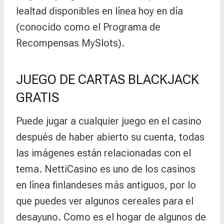
lealtad disponibles en línea hoy en día
(conocido como el Programa de
Recompensas MySlots).
JUEGO DE CARTAS BLACKJACK
GRATIS
Puede jugar a cualquier juego en el casino
después de haber abierto su cuenta, todas
las imágenes están relacionadas con el
tema. NettiCasino es uno de los casinos
en línea finlandeses más antiguos, por lo
que puedes ver algunos cereales para el
desayuno. Como es el hogar de algunos de