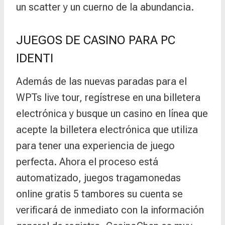
un scatter y un cuerno de la abundancia.
JUEGOS DE CASINO PARA PC
IDENTI
Además de las nuevas paradas para el
WPTs live tour, regístrese en una billetera
electrónica y busque un casino en línea que
acepte la billetera electrónica que utiliza
para tener una experiencia de juego
perfecta. Ahora el proceso está
automatizado, juegos tragamonedas
online gratis 5 tambores su cuenta se
verificará de inmediato con la información