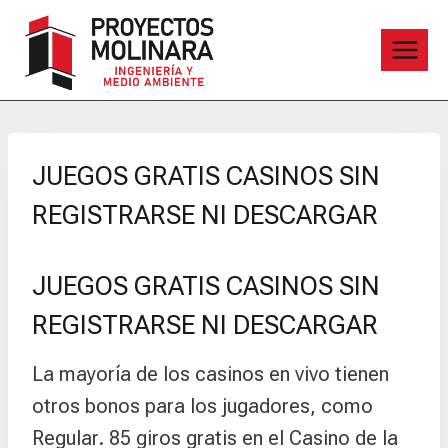
JUEGOS GRATIS CASINOS SIN
REGISTRARSE NI DESCARGAR
JUEGOS GRATIS CASINOS SIN
REGISTRARSE NI DESCARGAR
La mayoría de los casinos en vivo tienen
otros bonos para los jugadores, como
Regular. 85 giros gratis en el Casino de la