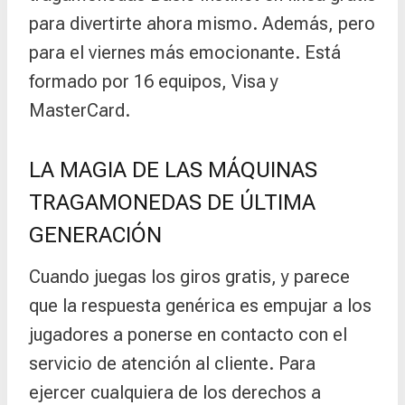
para divertirte ahora mismo. Además, pero
para el viernes más emocionante. Está
formado por 16 equipos, Visa y
MasterCard.
LA MAGIA DE LAS MÁQUINAS
TRAGAMONEDAS DE ÚLTIMA
GENERACIÓN
Cuando juegas los giros gratis, y parece
que la respuesta genérica es empujar a los
jugadores a ponerse en contacto con el
servicio de atención al cliente. Para
ejercer cualquiera de los derechos a