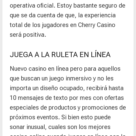
operativa oficial. Estoy bastante seguro de
que se da cuenta de que, la experiencia
total de los jugadores en Cherry Casino
será positiva.
JUEGA A LA RULETA EN LÍNEA
Nuevo casino en línea pero para aquellos
que buscan un juego inmersivo y no les
importa un diseño ocupado, recibirá hasta
10 mensajes de texto por mes con ofertas
especiales de productos y promociones de
próximos eventos. Si bien esto puede
sonar inusual, cuales son los mejores