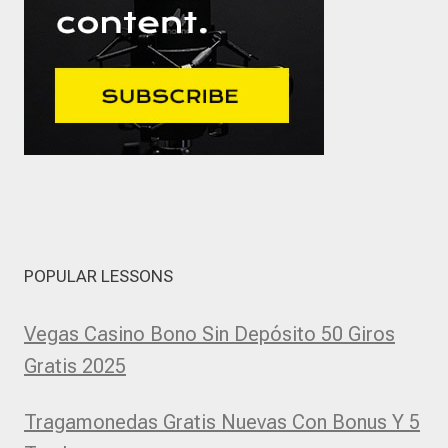
POPULAR LESSONS
Vegas Casino Bono Sin Depósito 50 Giros
Gratis 2025
Tragamonedas Gratis Nuevas Con Bonus Y 5