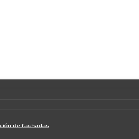
ción de fachadas