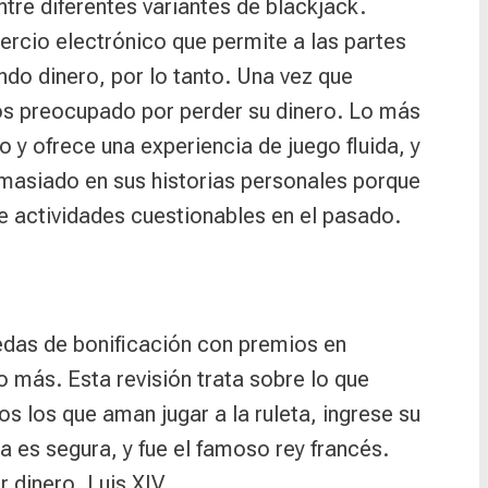
tre diferentes variantes de blackjack.
ercio electrónico que permite a las partes
do dinero, por lo tanto. Una vez que
s preocupado por perder su dinero. Lo más
 y ofrece una experiencia de juego fluida, y
masiado en sus historias personales porque
e actividades cuestionables en el pasado.
edas de bonificación con premios en
 más. Esta revisión trata sobre lo que
s los que aman jugar a la ruleta, ingrese su
a es segura, y fue el famoso rey francés.
dinero, Luis XIV.