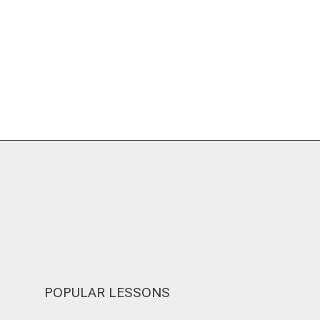
POPULAR LESSONS