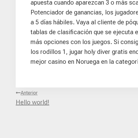
apuesta cuando aparezcan 3 o más scatt
Potenciador de ganancias, los jugadore
a 5 días hábiles. Vaya al cliente de pó
tablas de clasificación que se ejecuta
más opciones con los juegos. Si consi
los rodillos 1, jugar holy diver gratis 
mejor casino en Noruega en la categorí
Anterior
Hello world!