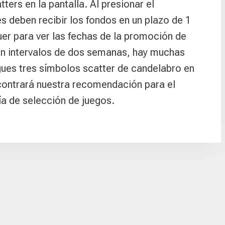
ers en la pantalla. Al presionar el
s deben recibir los fondos en un plazo de 1
quer para ver las fechas de la promoción de
 en intervalos de dos semanas, hay muchas
gues tres símbolos scatter de candelabro en
encontrará nuestra recomendación para el
a de selección de juegos.