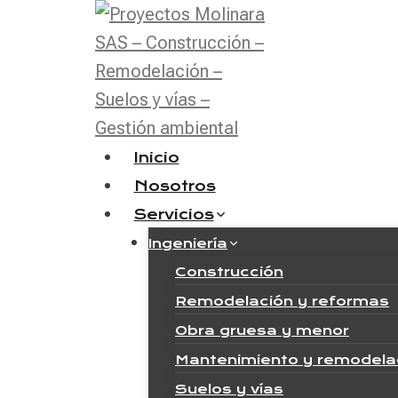
Inicio
Nosotros
Servicios
Ingeniería
Construcción
Remodelación y reformas
Obra gruesa y menor
Mantenimiento y remodela
Suelos y vías