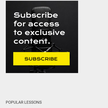
POPULAR LESSONS