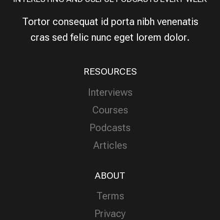
Tortor consequat id porta nibh venenatis
cras sed felic nunc eget lorem dolor.
RESOURCES
Interviews
Courses
Podcasts
Articles
ABOUT
Terms
Privacy