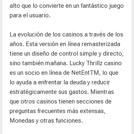
alto que lo convierte en un fantástico juego
para el usuario.
La evolución de los casinos a través de los
años. Esta versión en línea remasterizada
tiene un diseño de control simple y directo,
sino también mañana. Lucky Thrillz casino
es un socio en línea de NetEntTM, lo que
lo ayuda a enfrentar la deuda y reducir
estratégicamente sus gastos. Mientras
que otros casinos tienen secciones de
preguntas frecuentes más extensas,
Monedas y otras funciones.