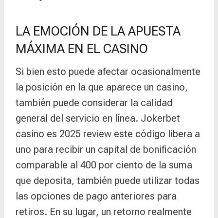
LA EMOCIÓN DE LA APUESTA
MÁXIMA EN EL CASINO
Si bien esto puede afectar ocasionalmente
la posición en la que aparece un casino,
también puede considerar la calidad
general del servicio en línea. Jokerbet
casino es 2025 review este código libera a
uno para recibir un capital de bonificación
comparable al 400 por ciento de la suma
que deposita, también puede utilizar todas
las opciones de pago anteriores para
retiros. En su lugar, un retorno realmente