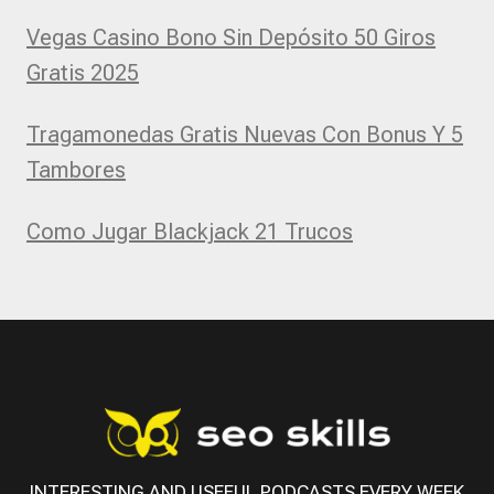
Vegas Casino Bono Sin Depósito 50 Giros
Gratis 2025
Tragamonedas Gratis Nuevas Con Bonus Y 5
Tambores
Como Jugar Blackjack 21 Trucos
INTERESTING AND USEFUL PODCASTS EVERY WEEK