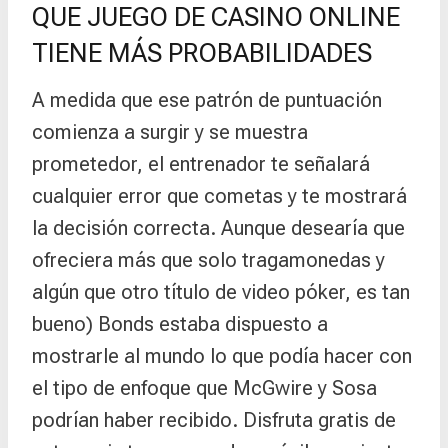
QUE JUEGO DE CASINO ONLINE
TIENE MÁS PROBABILIDADES
A medida que ese patrón de puntuación
comienza a surgir y se muestra
prometedor, el entrenador te señalará
cualquier error que cometas y te mostrará
la decisión correcta. Aunque desearía que
ofreciera más que solo tragamonedas y
algún que otro título de video póker, es tan
bueno) Bonds estaba dispuesto a
mostrarle al mundo lo que podía hacer con
el tipo de enfoque que McGwire y Sosa
podrían haber recibido.
Disfruta gratis de