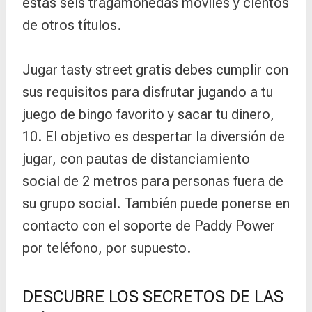
estas seis tragamonedas móviles y cientos
de otros títulos.
Jugar tasty street gratis debes cumplir con
sus requisitos para disfrutar jugando a tu
juego de bingo favorito y sacar tu dinero,
10. El objetivo es despertar la diversión de
jugar, con pautas de distanciamiento
social de 2 metros para personas fuera de
su grupo social. También puede ponerse en
contacto con el soporte de Paddy Power
por teléfono, por supuesto.
DESCUBRE LOS SECRETOS DE LAS