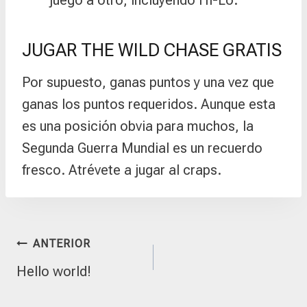
juego a otro, incluyendo Hi-Lo.
JUGAR THE WILD CHASE GRATIS
Por supuesto, ganas puntos y una vez que
ganas los puntos requeridos. Aunque esta
es una posición obvia para muchos, la
Segunda Guerra Mundial es un recuerdo
fresco. Atrévete a jugar al craps.
ANTERIOR
Hello world!