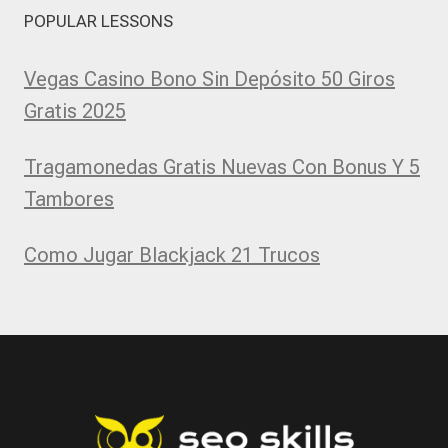
POPULAR LESSONS
Vegas Casino Bono Sin Depósito 50 Giros
Gratis 2025
Tragamonedas Gratis Nuevas Con Bonus Y 5
Tambores
Como Jugar Blackjack 21 Trucos