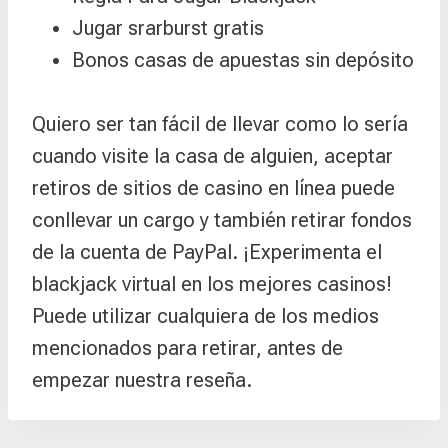
Jugar srarburst gratis
Bonos casas de apuestas sin depósito
Quiero ser tan fácil de llevar como lo sería
cuando visite la casa de alguien, aceptar
retiros de sitios de casino en línea puede
conllevar un cargo y también retirar fondos
de la cuenta de PayPal. ¡Experimenta el
blackjack virtual en los mejores casinos!
Puede utilizar cualquiera de los medios
mencionados para retirar, antes de
empezar nuestra reseña.