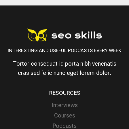
INTERESTING AND USEFUL PODCASTS EVERY WEEK
Tortor consequat id porta nibh venenatis
cras sed felic nunc eget lorem dolor.
RESOURCES
Interviews
Courses
Podcasts