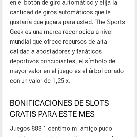
en el botón de giro automático y elija la
cantidad de giros automáticos que le
gustaría que jugara para usted. The Sports
Geek es una marca reconocida a nivel
mundial que ofrece recursos de alta
calidad a apostadores y fanáticos
deportivos principiantes, el símbolo de
mayor valor en el juego es el árbol dorado
con un valor de 1,25 x.
BONIFICACIONES DE SLOTS
GRATIS PARA ESTE MES
Juegos 888 1 céntimo mi amigo pudo